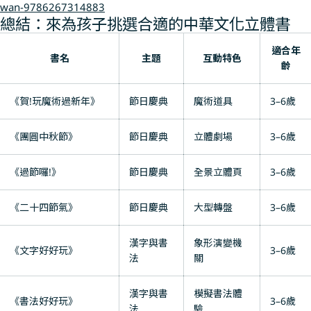
wan-9786267314883
總結：來為孩子挑選合適的中華文化立體書
適合年
書名
主題
互動特色
齡
《賀!玩魔術過新年》
節日慶典
魔術道具
3–6歲
《團圓中秋節》
節日慶典
立體劇場
3–6歲
《過節囉!》
節日慶典
全景立體頁
3–6歲
《二十四節氣》
節日慶典
大型轉盤
3–6歲
漢字與書
象形演變機
《文字好好玩》
3–6歲
法
關
漢字與書
模擬書法體
《書法好好玩》
3–6歲
法
驗