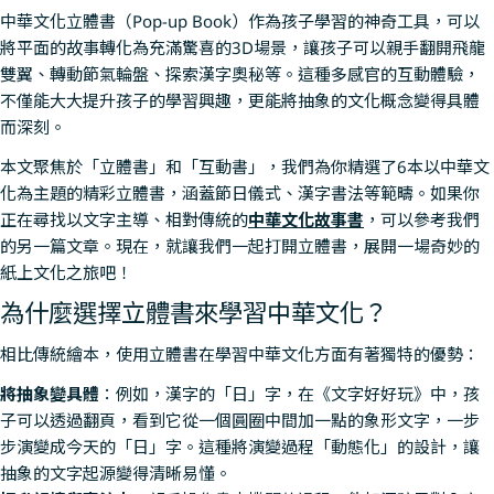
中華文化立體書（Pop-up Book）作為孩子學習的神奇工具，可以
將平面的故事轉化為充滿驚喜的3D場景，讓孩子可以親手翻開飛龍
雙翼、轉動節氣輪盤、探索漢字奧秘等。這種多感官的互動體驗，
不僅能大大提升孩子的學習興趣，更能將抽象的文化概念變得具體
而深刻。
本文聚焦於「立體書」和「互動書」，我們為你精選了6本以中華文
化為主題的精彩立體書，涵蓋節日儀式、漢字書法等範疇。如果你
正在尋找以文字主導、相對傳統的
中華文化故事書
，可以參考我們
的另一篇文章。現在，就讓我們一起打開立體書，展開一場奇妙的
紙上文化之旅吧！
為什麼選擇立體書來學習中華文化？
相比傳統繪本，使用立體書在學習中華文化方面有著獨特的優勢：
將抽象變具體
：例如，漢字的「日」字，在《文字好好玩》中，孩
子可以透過翻頁，看到它從一個圓圈中間加一點的象形文字，一步
步演變成今天的「日」字。這種將演變過程「動態化」的設計，讓
抽象的文字起源變得清晰易懂。