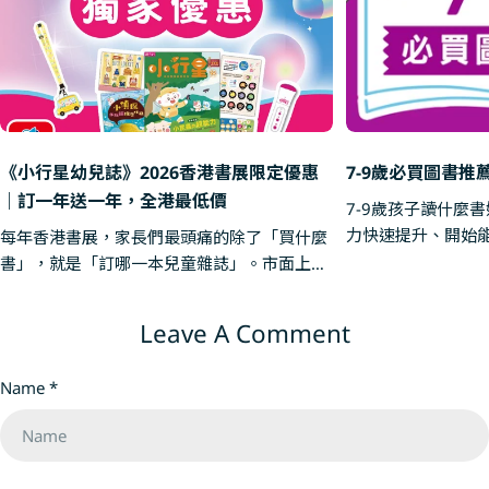
《小行星幼兒誌》2026香港書展限定優惠
7-9歲必買圖書推
｜訂一年送一年，全港最低價
7-9歲孩子讀什麼書
力快速提升、開始
每年香港書展，家長們最頭痛的除了「買什麼
段。他們對世界充
書」，就是「訂哪一本兒童雜誌」。市面上的
誼、情緒與自我認同的挑戰。
兒童月刊選擇眾多，但如果要在內容質素、互
15本涵蓋情緒教育
動性以及性價比中選出「性價比之王」，親子
Leave A Comment
輯推理的好書，幫
天下出版的《小行星幼兒誌》絕對是首選。 作
心、好奇心與解決問題的能力
為《小行星幼兒誌》的香港書展獨家合作夥
Name
*
展：7-9歲必買圖書推薦 1 壞月亮 
伴，南亞圖書今年為大家帶來了全港最震撼的
豪 ｜ 繪者：貓魚 
書展限定訂閱優惠——訂一年12期，再送12
出大嘴巴不停吞噬
期！換言之，即是半價就能讓孩子每個月收到
小狐狸在生日夜點
這份獲獎無數的閱讀驚喜。到底《小行星幼兒