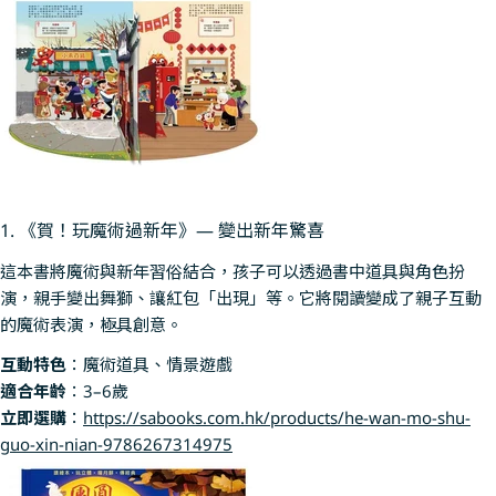
1. 《賀！玩魔術過新年》— 變出新年驚喜
這本書將魔術與新年習俗結合，孩子可以透過書中道具與角色扮
演，親手變出舞獅、讓紅包「出現」等。它將閱讀變成了親子互動
的魔術表演，極具創意。
互動特色
：魔術道具、情景遊戲
適合年齡
：3–6歲
立即選購
：
https://sabooks.com.hk/products/he-wan-mo-shu-
guo-xin-nian-9786267314975