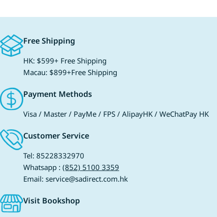
朗 #生命探索 全
說、唱、玩」五位一體。 每月一套，涵蓋六大
繪本版！機器人羅
學習領域 3至8歲是兒童大腦發展的黃金期，
入自然並守護生命
單一的閱讀題材難以滿足他們的成長需求。
Free Shipping
的共生，感受超越物
《小行星幼兒誌》的內容編排緊扣幼兒發展的
（繪本版）》 6 小偷強波力 作者：阿部結 ｜
六大領域： 語文領域： 透過有趣的故事和點
HK: $599+ Free Shipping
繪者：阿部結 #珍
讀發音，建立中英文語感。 認知領域： 深入
Macau: $899+Free Shipping
大賞第一名！在禁
淺出的科普知識，解答孩子「為什麼」的十萬
收集被遺忘的珍貴
個為什麼。 社會領域： 從故事主角的經歷
Payment Methods
自由，看見微小力量
中，學習人際相處與群體規則。 情緒領域：
偷強波力》 7 如果西遊是一群喵(2) 作者：肥
引導孩子認識並表達自己的情緒，培養高
Visa / Master / PayMe / FPS / AlipayHK / WeChatPay HK
志 ｜ 繪者：肥志 
EQ。 身體動作與健康： 結合創意遊戲書的動
記系列第二卷！三
Customer Service
手操作，訓練小肌肉發展。 美感領域： 高水
正式踏上西行路，
準的插畫與排版，從小培養審美眼光。 每個
Tel: 85228332970
——在歡笑冒險中
月，孩子都能在這些領域中均衡吸收新知識，
Whatsapp :
(852) 5100 3359
節。 🔗《如果西遊是一群喵
而且過程完全沒有「上課」的壓力，只有「玩
Email: service@sadirect.com.hk
作者：香川元太郎、
遊戲」的樂趣。 點讀筆讓孩子隨時隨地學中英
元太郎、香川志織 #
文 《小行星幼兒誌》最大的亮點之一，就是它
Visit Bookshop
時空盜賊，尋回失竊
強大的點讀功能。對於忙碌的香港家長來說，
各具特色的城堡迷