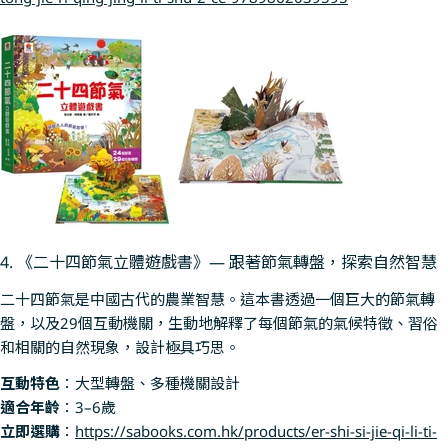
4. 《二十四節氣立體遊戲書》— 跟著節氣轉盤，探索自然智慧
二十四節氣是中國古代的農業智慧。這本書透過一個巨大的節氣轉
盤，以及29個互動機關，生動地解釋了每個節氣的氣候特徵、習俗
和相關的自然現象，設計極具巧思。
互動特色
：大型轉盤、多種機關設計
適合年齡
：3–6歲
立即選購
：
https://sabooks.com.hk/products/er-shi-si-jie-qi-li-ti-