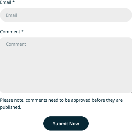
Email
*
理解「壞」的標籤
誌》有什麼魔力讓家長們年年續訂？今年的書
見的心。 🔗《壞月亮》 2 媽媽為
展優惠又有多吸引？這篇文章為你一一拆解。
班？ 作者：強尼．
小行星幼兒誌是什麼？ 《小行星幼兒誌》專為
卡雷爾 #家庭與自我
3至8歲兒童設計，但它絕對不只是一本「雜
班？從孩子的困惑
誌」，而是一個每個月送到家的「多元閱讀啟
Comment
*
之間的拉扯。讓孩
蒙套裝」。 由權威教育品牌「親子天下」聯同
夢想同樣值得被尊重
各領域專家團隊精心打造，《小行星幼兒誌》
班？》 3 你可以忘記我 作者：大森裕子 ｜ 繪
曾多次榮獲台灣出版界最高榮譽「金鼎獎」。
者：大森裕子 #生
每一期寄到家中的，並非單單一本書，而是一
守護並目送小男孩
個包含五大組件的完整學習包： 小行星讀本
「你可以忘記我，
（主刊）： 涵蓋語文、科普、品格、藝術等多
引導孩子正視生命
元領域的故事與知識。 點讀單元貼紙： 配合
🔗《你可以忘記我》 4 謝謝你全心全意
主刊使用，邊貼邊學，增加小肌肉互動。 點讀
作者：宮西達也 ｜
ABC（英文小書）： 全英文生活故事、經典童
Please note, comments need to be approved before they are
愛 自私的霸王龍遇
謠與互動遊戲。 創意遊戲書： 手腦並用的解
published.
毫無保留的信任讓
謎遊戲，訓練觀察力與邏輯思維。 小行星故事
福。故事讓孩子感
卡與錄音卡： 隨時隨地聽故事，甚至可以錄下
🔗《謝謝你全心全意的愛》 5 
孩子的聲音。 這五大組件互相配合，讓閱讀不
Submit Now
本版） 作者：彼得
再局限於「看字」，而是真正做到「讀、聽、