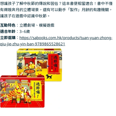
想讓孩子了解中秋節的傳說和習俗？這本書便相當適合！書中不僅
有嫦娥奔月的立體場景，還有可以動手「製作」月餅的有趣機關，
讓孩子在遊戲中認識中秋節。
互動特色
：立體劇場、模擬遊戲
適合年齡
：3–6歲
立即選購
：
https://sabooks.com.hk/products/tuan-yuan-zhong-
qiu-jie-zhu-yin-ban-9789865528621