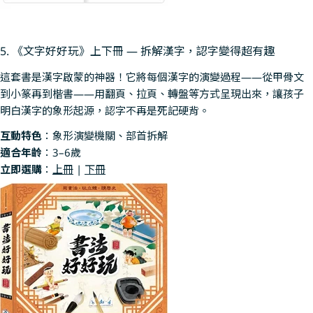
5. 《文字好好玩》上下冊 — 拆解漢字，認字變得超有趣
這套書是漢字啟蒙的神器！它將每個漢字的演變過程——從甲骨文
到小篆再到楷書——用翻頁、拉頁、轉盤等方式呈現出來，讓孩子
明白漢字的象形起源，認字不再是死記硬背。
互動特色
：象形演變機關、部首拆解
適合年齡
：3–6歲
立即選購
：
上冊
|
下冊