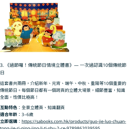
3. 《過節囉！傳統節日情境立體書》— 一次過認識10個傳統節
日
這套書共兩冊，介紹新年、元宵、端午、中秋、重陽等10個重要的
傳統節日。每個節日都有一個跨頁的立體大場景，細節豐富，知識
全面，性價比極高！
互動特色
：全景立體頁、知識翻頁
適合年齡
：3–6歲
立即選購
：
https://sabooks.com.hk/products/guo-jie-luo-chuan-
tong-jie-ri-qing-jing-li-ti-shu-2-ce-9789862039595