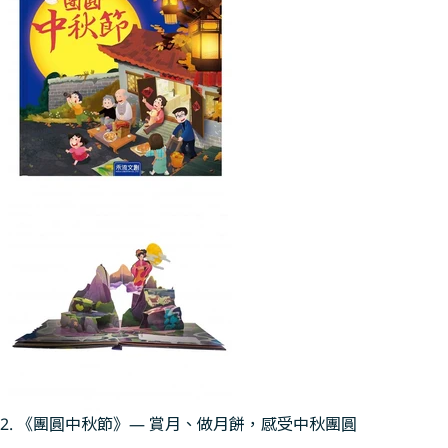
2. 《團圓中秋節》— 賞月、做月餅，感受中秋團圓