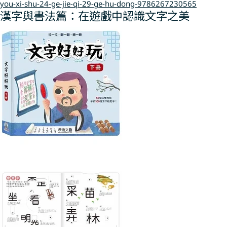
you-xi-shu-24-ge-jie-qi-29-ge-hu-dong-9786267230565
漢字與書法篇：在遊戲中認識文字之美