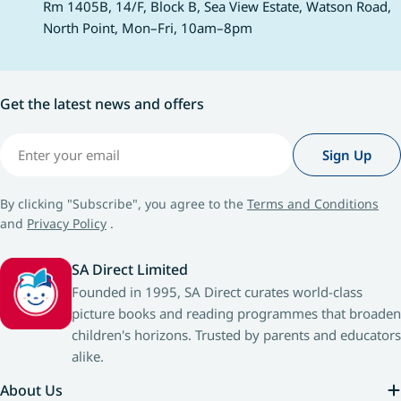
這支點讀筆簡直是「伴讀神器」。 只要配合專
Rm 1405B, 14/F, Block B, Sea View Estate, Watson Road,
遊戲中，訓練孩子
屬的《小行星點讀筆》，整套雜誌就會「發
North Point, Mon–Fri, 10am–8pm
神。 🔗《城堡迷宮》 9 水中最強王圖鑑P
聲」。在主刊中，孩子可以點擊角色聽對話、
作者：G.Masuka
點擊物件聽音效；在《點讀ABC》英文小書
洋科普 假設水中生
中，更支援全英文點讀、全頁面互動。 這支筆
Get the latest news and offers
汰賽！本書結合海
解決了家長兩大痛點： 發音不準的擔憂： 專
速度排行榜，強化
業外籍配音員錄製，確保孩子從小接觸標準的
Email
與觀察力。 🔗《水中最
英語發音。 沒有時間伴讀： 點讀筆讓3歲的孩
Sign Up
克比辦案17：圈谷救
子也能夠自己「聽」書，家長在忙碌時，孩子
者：柯智元 #科普
依然可以享受高品質的閱讀時光。 除了點讀，
By clicking "Subscribe", you agree to the
Terms and Conditions
妙芬力作！達克比
它還具備錄音功能，孩子可以錄下自己說故事
and
Privacy Policy
.
學知識解開生態謎
的聲音，大大提升開口說話的自信心。 2026
熱情，強化科學素養
香港書展限定優惠｜全港最低訂閱價 南亞圖書
SA Direct Limited
辦案17：圈谷救援隊》 11 屁屁偵探讀
今年在香港書展為大家爭取到全港最優惠的訂
Founded in 1995, SA Direct curates world-class
對決！怪盜學院 月亮篇
閱方案。平時訂閱一年需要HK$3,600，但在
picture books and reading programmes that broaden
トロル #邏輯推理 
書展期間，你可以享受以下震撼價： 訂閱方案
children's horizons. Trusted by parents and educators
界銷售突破3,10
期數 書展優惠價 原價 每期平均 一年方案（強
alike.
手在月光下粉碎邪
烈推薦） 訂12期送12期 (共24期) HK$2,850
察微小細節，在邏
HK$3,600 HK$119/期 半年方案 訂6期送3期
About Us