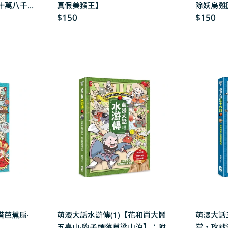
十萬八千
真假美猴王】
除妖烏雞
Regular
$150
Regular
$150
price
price
借芭蕉扇·
萌漫大話水滸傳(1)【花和尚大鬧
萌漫大話
五臺山‧豹子頭落草梁山泊】：附
當，攻戰