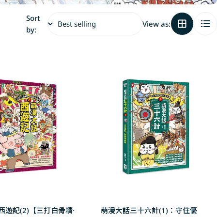
i
Sort
View as:
by:
o
n
西遊記(2)【三打白骨精·
萌漫大話三十六計(1)：守住優