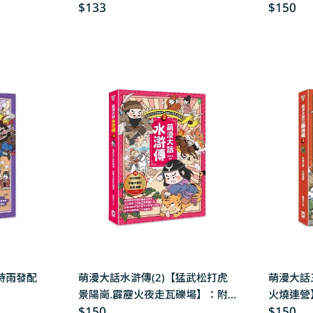
Regular
$133
Regular
$150
左半圖)
遊戲本)
price
price
時雨發配
萌漫大話水滸傳(2)【猛武松打虎
萌漫大話
】
景陽崗.霹靂火夜走瓦礫場】：附
火燒連營
Regular
$150
Regular
$150
「水滸群英手繪大事記」超長海報