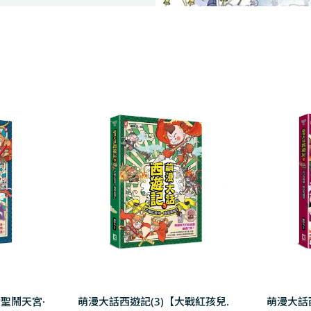
大聖鬧天宮·
萌漫大話西遊記(3)【大戰紅孩兒.
萌漫大話