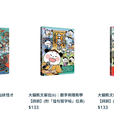
price
price
仙妖怪才
大貓熊文豪班(6)：跟李商隱熊學
大貓熊文
【詩詞】(附「佳句習字帖」拉頁)
【詩詞】
Regular
$133
Regular
$133
price
price