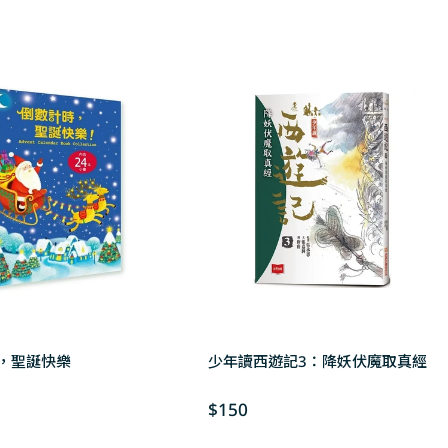
，聖誕快樂
少年讀西遊記3：降妖伏魔取真經
Regular
$150
price