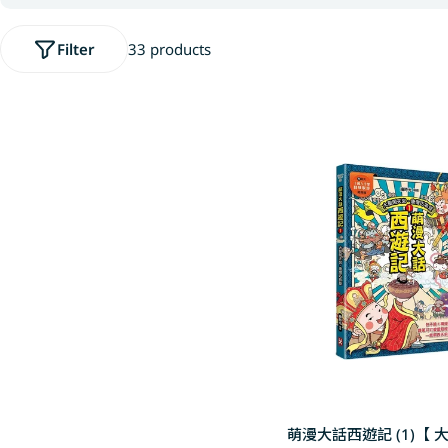
l
Filter
33 products
l
e
c
t
i
o
萌漫大話西遊記 (1)【 