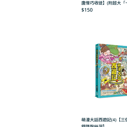
n
唐僧巧收徒】(附超大「
Regular
$150
里降妖取經」闖關圖)
price
:
萌漫大話西遊記(4)【三
錯墜盤絲洞】