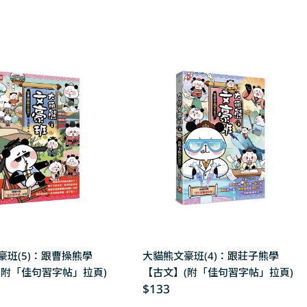
price
豪班(5)：跟曹操熊學
大貓熊文豪班(4)：跟莊子熊學
(附「佳句習字帖」拉頁)
【古文】(附「佳句習字帖」拉頁)
Regular
$133
price