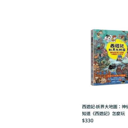
price
西遊記‧妖界大地圖：神
知道《西遊記》怎麼玩
Regular
$330
price