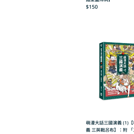
Regular
$150
price
萌漫大話三國演義 (1)
義 三英戰呂布】：附 