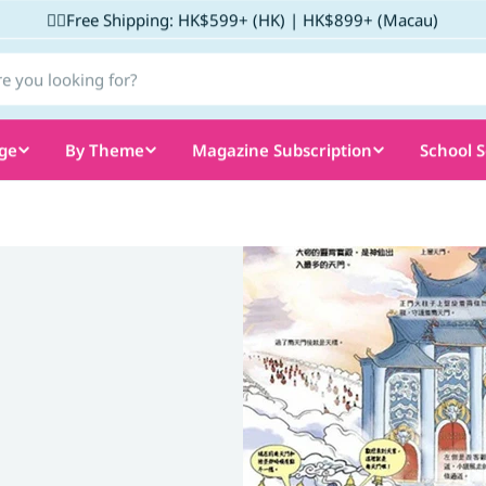
✌🏼Free Shipping: HK$599+ (HK) | HK$899+ (Macau)
ge
By Theme
Magazine Subscription
School S