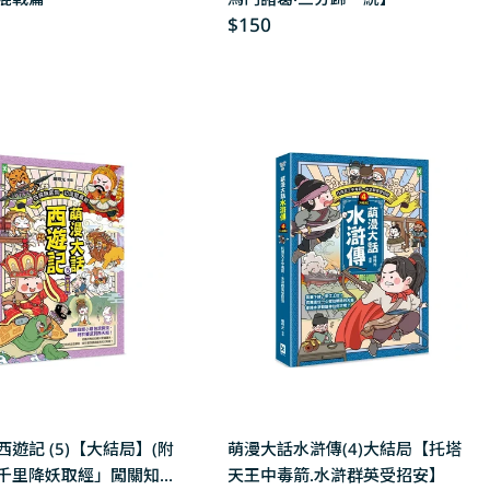
Regular
$150
price
遊記 (5)【大結局】(附
萌漫大話水滸傳(4)大結局【托塔
千里降妖取經」闖關知識
天王中毒箭.水滸群英受招安】