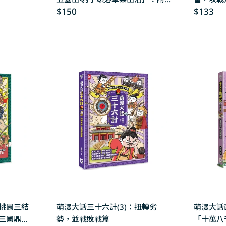
Regular
$150
Regular
$133
「水滸群英手繪大事記」超長海報
price
price
(左半圖)
【桃園三結
萌漫大話三十六計(3)：扭轉劣
萌漫大話西
「三國鼎立
勢，並戰敗戰篇
「十萬八