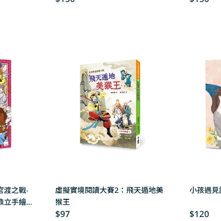
price
price
(右半圖)
官渡之戰‧
虛擬實境閱讀大賽2：飛天遁地美
小孩遇見
鼎立手繪
猴王
Regular
$97
Regular
$120
圖)