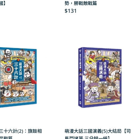
國】
勢，勝戰敵戰篇
Regular
$131
price
三十六計(2)：旗鼓相
萌漫大話三國演義(5)大結局【司
混戰篇
馬鬥諸葛‧三分歸一統】