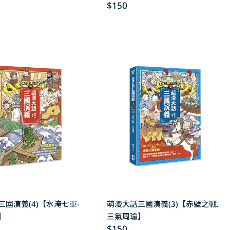
Regular
$150
price
三國演義(4)【水淹七軍‧
萌漫大話三國演義(3)【赤壁之戰.
】
三氣周瑜】
Regular
$150