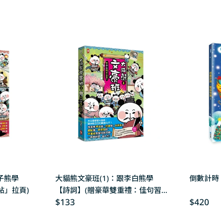
子熊學
大貓熊文豪班(1)：跟李白熊學
倒數計時
帖」拉頁)
【詩詞】(贈豪華雙重禮：佳句習
Regular
$133
Regular
$420
字帖+52位大文豪開學同樂會海報)
price
price