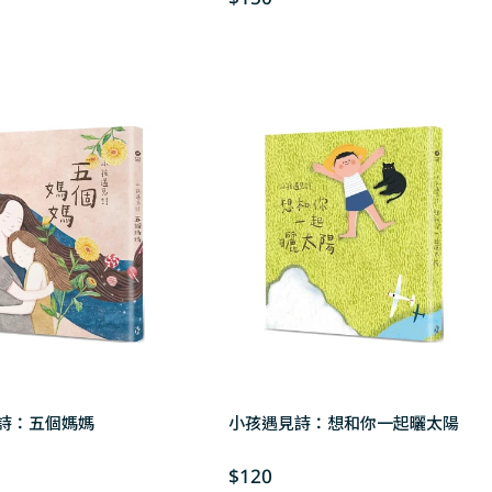
price
詩：五個媽媽
小孩遇見詩：想和你一起曬太陽
Regular
$120