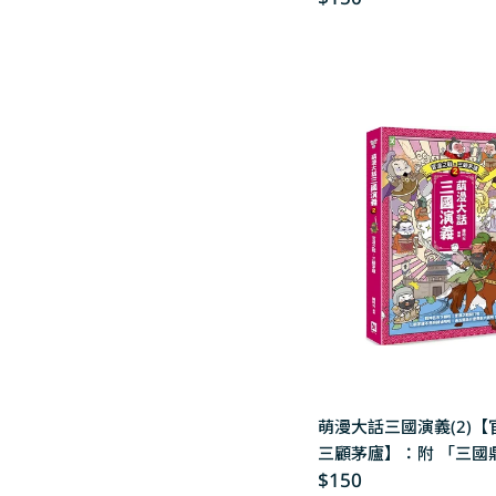
price
萌漫大話三國演義(2)【
三顧茅廬】：附 「三國
Regular
$150
大事記」超長海報(右半