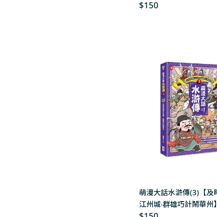
Regular
$150
手繪大事記」超長海報(
price
萌漫大話水滸傳(3)【及
江州城‧群雄巧計鬧華州
Regular
$150