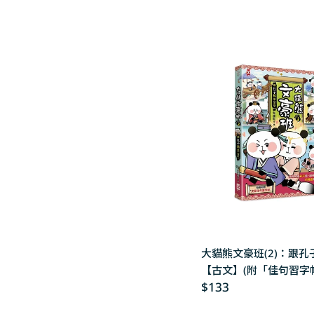
大貓熊文豪班(2)：跟孔
【古文】(附「佳句習字
Regular
$133
price