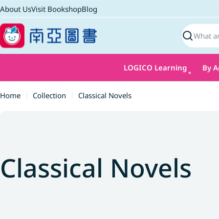
Skip
About Us
Visit Bookshop
Blog
to
content
Search
LOGICO Learning
By A
Home
Collection
Classical Novels
C
Classical Novels
o