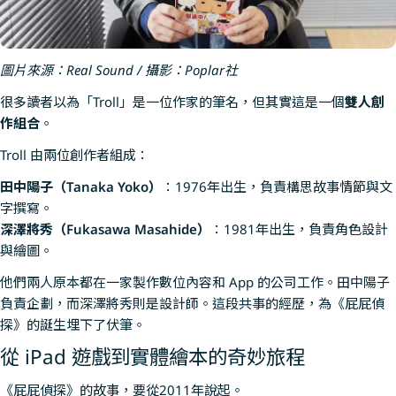
圖片來源：Real Sound / 攝影：Poplar社
很多讀者以為「Troll」是一位作家的筆名，但其實這是一個
雙人創
作組合
。
Troll 由兩位創作者組成：
田中陽子（Tanaka Yoko）
：1976年出生，負責構思故事情節與文
字撰寫。
深澤將秀（Fukasawa Masahide）
：1981年出生，負責角色設計
與繪圖。
他們兩人原本都在一家製作數位內容和 App 的公司工作。田中陽子
負責企劃，而深澤將秀則是設計師。這段共事的經歷，為《屁屁偵
探》的誕生埋下了伏筆。
從 iPad 遊戲到實體繪本的奇妙旅程
《屁屁偵探》的故事，要從2011年說起。