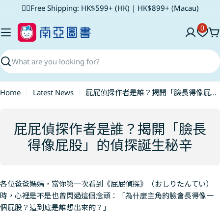
Skip
✌🏼Free Shipping: HK$599+ (HK) | HK$899+ (Macau)
to
0
content
C
Search
Home
Latest News
屁屁偵探作者是誰？揭開「臉長得像屁股」的偵探誕生秘辛
屁屁偵探作者是誰？揭開「臉長
得像屁股」的偵探誕生秘辛
各位爸爸媽媽，當你第一次看到《屁屁偵探》（おしりたんてい）
時，心裡是不是也曾閃過這個念頭：「為什麼主角的臉會長得像一
個屁股？這到底是誰想出來的？」