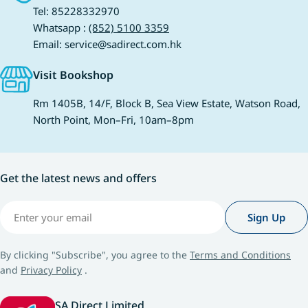
準的插畫與排版，從小培養審美眼光。 每個
Tel: 85228332970
——在歡笑冒險中
月，孩子都能在這些領域中均衡吸收新知識，
Whatsapp :
(852) 5100 3359
節。 🔗《如果西遊是一群喵
而且過程完全沒有「上課」的壓力，只有「玩
Email: service@sadirect.com.hk
作者：香川元太郎、
遊戲」的樂趣。 點讀筆讓孩子隨時隨地學中英
元太郎、香川志織 #
文 《小行星幼兒誌》最大的亮點之一，就是它
Visit Bookshop
時空盜賊，尋回失竊
強大的點讀功能。對於忙碌的香港家長來說，
各具特色的城堡迷
這支點讀筆簡直是「伴讀神器」。 只要配合專
Rm 1405B, 14/F, Block B, Sea View Estate, Watson Road,
遊戲中，訓練孩子
屬的《小行星點讀筆》，整套雜誌就會「發
North Point, Mon–Fri, 10am–8pm
神。 🔗《城堡迷宮》 9 水中最強王圖鑑P
聲」。在主刊中，孩子可以點擊角色聽對話、
作者：G.Masuka
點擊物件聽音效；在《點讀ABC》英文小書
洋科普 假設水中生
中，更支援全英文點讀、全頁面互動。 這支筆
Get the latest news and offers
汰賽！本書結合海
解決了家長兩大痛點： 發音不準的擔憂： 專
速度排行榜，強化
業外籍配音員錄製，確保孩子從小接觸標準的
Email
與觀察力。 🔗《水中最
英語發音。 沒有時間伴讀： 點讀筆讓3歲的孩
Sign Up
克比辦案17：圈谷救
子也能夠自己「聽」書，家長在忙碌時，孩子
者：柯智元 #科普
依然可以享受高品質的閱讀時光。 除了點讀，
By clicking "Subscribe", you agree to the
Terms and Conditions
妙芬力作！達克比
它還具備錄音功能，孩子可以錄下自己說故事
and
Privacy Policy
.
學知識解開生態謎
的聲音，大大提升開口說話的自信心。 2026
熱情，強化科學素養
香港書展限定優惠｜全港最低訂閱價 南亞圖書
SA Direct Limited