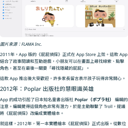
圖片來源：FLAMA Inc.
2011年，App 版的《屁屁偵探》正式在 App Store 上架。這款 App
結合了故事閱讀和互動遊戲，小朋友可以在畫面上尋找線索、點擊
角色，甚至在最後一關要「尋找隱藏的屁屁」。
這款 App 推出後大受歡迎，許多家長留言表示孩子玩得非常開心。
2012年：Poplar 出版社的慧眼識英雄
App 的成功引起了日本知名童書出版社
Poplar（ポプラ社）
編輯的
注意。編輯覺得這個角色非常有潛力，於是主動聯繫了 Troll，提議
將《屁屁偵探》改編成實體繪本。
就這樣，2012年，第一本實體繪本《屁屁偵探》正式出版。從數位