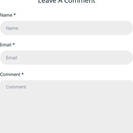
Leave A Comment
輯推理的好書，幫
天下出版的《小行星幼兒誌》絕對是首選。 作
心、好奇心與解決問題的能力
為《小行星幼兒誌》的香港書展獨家合作夥
Name
*
展：7-9歲必買圖書推薦 1 壞月亮 
伴，南亞圖書今年為大家帶來了全港最震撼的
豪 ｜ 繪者：貓魚 
書展限定訂閱優惠——訂一年12期，再送12
出大嘴巴不停吞噬
期！換言之，即是半價就能讓孩子每個月收到
小狐狸在生日夜點
這份獲獎無數的閱讀驚喜。到底《小行星幼兒
Email
*
理解「壞」的標籤
誌》有什麼魔力讓家長們年年續訂？今年的書
見的心。 🔗《壞月亮》 2 媽媽為
展優惠又有多吸引？這篇文章為你一一拆解。
班？ 作者：強尼．
小行星幼兒誌是什麼？ 《小行星幼兒誌》專為
卡雷爾 #家庭與自我
3至8歲兒童設計，但它絕對不只是一本「雜
班？從孩子的困惑
誌」，而是一個每個月送到家的「多元閱讀啟
Comment
*
之間的拉扯。讓孩
蒙套裝」。 由權威教育品牌「親子天下」聯同
夢想同樣值得被尊重
各領域專家團隊精心打造，《小行星幼兒誌》
班？》 3 你可以忘記我 作者：大森裕子 ｜ 繪
曾多次榮獲台灣出版界最高榮譽「金鼎獎」。
者：大森裕子 #生
每一期寄到家中的，並非單單一本書，而是一
守護並目送小男孩
個包含五大組件的完整學習包： 小行星讀本
「你可以忘記我，
（主刊）： 涵蓋語文、科普、品格、藝術等多
引導孩子正視生命
元領域的故事與知識。 點讀單元貼紙： 配合
🔗《你可以忘記我》 4 謝謝你全心全意
主刊使用，邊貼邊學，增加小肌肉互動。 點讀