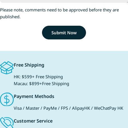
作者：宮西達也 ｜
ABC（英文小書）： 全英文生活故事、經典童
Please note, comments need to be approved before they are
愛 自私的霸王龍遇
謠與互動遊戲。 創意遊戲書： 手腦並用的解
published.
毫無保留的信任讓
謎遊戲，訓練觀察力與邏輯思維。 小行星故事
福。故事讓孩子感
卡與錄音卡： 隨時隨地聽故事，甚至可以錄下
🔗《謝謝你全心全意的愛》 5 
孩子的聲音。 這五大組件互相配合，讓閱讀不
Submit Now
本版） 作者：彼得
再局限於「看字」，而是真正做到「讀、聽、
朗 #生命探索 全
說、唱、玩」五位一體。 每月一套，涵蓋六大
繪本版！機器人羅
學習領域 3至8歲是兒童大腦發展的黃金期，
入自然並守護生命
單一的閱讀題材難以滿足他們的成長需求。
Free Shipping
的共生，感受超越物
《小行星幼兒誌》的內容編排緊扣幼兒發展的
（繪本版）》 6 小偷強波力 作者：阿部結 ｜
六大領域： 語文領域： 透過有趣的故事和點
HK: $599+ Free Shipping
繪者：阿部結 #珍
讀發音，建立中英文語感。 認知領域： 深入
Macau: $899+Free Shipping
大賞第一名！在禁
淺出的科普知識，解答孩子「為什麼」的十萬
收集被遺忘的珍貴
個為什麼。 社會領域： 從故事主角的經歷
Payment Methods
自由，看見微小力量
中，學習人際相處與群體規則。 情緒領域：
偷強波力》 7 如果西遊是一群喵(2) 作者：肥
引導孩子認識並表達自己的情緒，培養高
Visa / Master / PayMe / FPS / AlipayHK / WeChatPay HK
志 ｜ 繪者：肥志 
EQ。 身體動作與健康： 結合創意遊戲書的動
Customer Service
記系列第二卷！三
手操作，訓練小肌肉發展。 美感領域： 高水
正式踏上西行路，