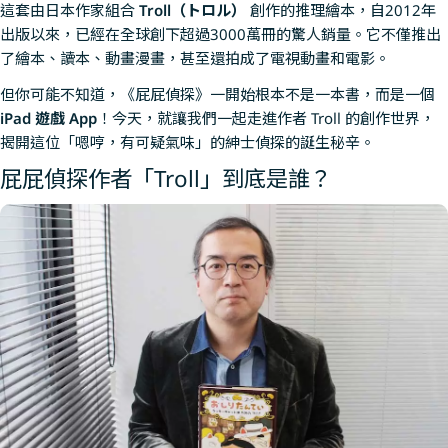
這套由日本作家組合
Troll（トロル）
創作的推理繪本，自2012年
出版以來，已經在全球創下超過3000萬冊的驚人銷量。它不僅推出
了繪本、讀本、動畫漫畫，甚至還拍成了電視動畫和電影。
但你可能不知道，《屁屁偵探》一開始根本不是一本書，而是一個
iPad 遊戲 App
！今天，就讓我們一起走進作者 Troll 的創作世界，
揭開這位「嗯哼，有可疑氣味」的紳士偵探的誕生秘辛。
屁屁偵探作者「Troll」到底是誰？