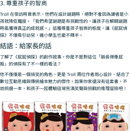
3. 尊重孩子的智商
Troll 在受訪時曾表示，他們在設計謎題時，絕對不會因為讀者是小
孩就降低難度。「我們希望謎題是有挑戰性的，讓孩子在解開謎題
時能獲得真正的成就感。」這種尊重孩子智商的態度，讓《屁屁偵
探》不僅吸引幼兒，連小學生也愛不釋手。
結語：給家長的話
了解了《屁屁偵探》的創作故事，你是不是對這位「臉長得像屁
股」的偵探有了不一樣的看法？
他不僅僅是一個搞笑的角色，更是 Troll 兩位作者用心設計、結合了
數位互動思維與傳統繪本魅力的傑作。如果你家還沒有這套書，不
妨挑選一本，和孩子一起體驗這場充滿笑聲與挑戰的推理冒險吧！