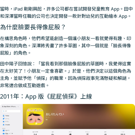
當時，iPad 剛剛興起，許多公司都在嘗試開發兒童教育 App。田中
和深澤當時任職的公司也決定開發一款針對幼兒的互動繪本 App。
為什麼臉要長得像屁股？
在構思角色時，他們希望能創造一個讓小朋友一看就覺得有趣、印
象深刻的角色。深澤將秀畫了許多草圖，其中一個就是「臉長得像
屁股」的角色。
田中陽子回憶說：「當我看到那個臉像屁股的草圖時，我覺得這實
在太好笑了！小朋友一定會喜歡。」於是，他們決定以這個角色為
主角，並賦予他「偵探」的職業，因為偵探故事充滿懸疑和解謎，
非常適合做成互動遊戲。
2011年：App 版《屁屁偵探》上線