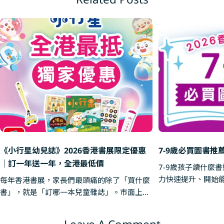
《小行星幼兒誌》2026香港書展限定優惠
7-9歲必買圖書推
｜訂一年送一年，全港最低價
7-9歲孩子讀什麼書
力快速提升、開始
每年香港書展，家長們最頭痛的除了「買什麼
段。他們對世界充
書」，就是「訂哪一本兒童雜誌」。市面上的
誼、情緒與自我認同的挑戰。
兒童月刊選擇眾多，但如果要在內容質素、互
15本涵蓋情緒教育
動性以及性價比中選出「性價比之王」，親子