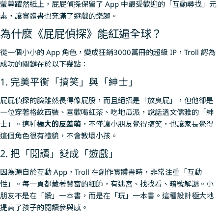
螢幕躍然紙上，屁屁偵探保留了 App 中最受歡迎的「互動尋找」元
素，讓實體書也充滿了遊戲的樂趣。
為什麼《屁屁偵探》能紅遍全球？
從一個小小的 App 角色，變成狂銷3000萬冊的超級 IP，Troll 認為
成功的關鍵在於以下幾點：
1. 完美平衡「搞笑」與「紳士」
屁屁偵探的臉雖然長得像屁股，而且絕招是「放臭屁」，但他卻是
一位穿著格紋西裝、喜歡喝紅茶、吃地瓜派，說話溫文儒雅的「紳
士」。這種
極大的反差萌
，不僅讓小朋友覺得搞笑，也讓家長覺得
這個角色很有禮貌，不會教壞小孩。
2. 把「閱讀」變成「遊戲」
因為源自於互動 App，Troll 在創作實體書時，非常注重「互動
性」。每一頁都藏著豐富的細節，有迷宮、找找看、暗號解謎。小
朋友不是在「讀」一本書，而是在「玩」一本書。這種設計極大地
提高了孩子的閱讀參與感。