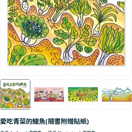
Open media 0 in modal
愛吃青菜的鱷魚(隨書附贈貼紙)