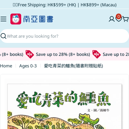
Skip
✌🏼Free Shipping: HK$599+ (HK) | HK$899+ (Macau)
to
0
content
C
Search
(8+ books)
Save up to 28% (8+ books)
Save up to 28
Home
Ages 0-3
愛吃青菜的鱷魚(隨書附贈貼紙)
Skip
to
product
information