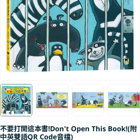
Open media 0 in modal
不要打開這本書!Don't Open This Book!(附
中英雙語QR Code音檔)