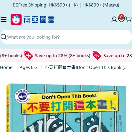
Skip
✌🏼Free Shipping: HK$599+ (HK) | HK$899+ (Macau)
to
0
content
C
Search
+ books)
Save up to 28% (8+ books)
Save up to 28% 
Home
Ages 0-3
不要打開這本書!Don't Open This Book!(附中英雙語QR Code音檔)
Skip
to
product
information