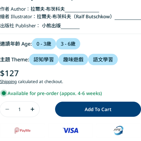
作者 Author：
拉爾夫‧布茨科夫
繪者 Illustrator：
拉爾夫‧布茨科夫（Ralf Butschkow）
出版社 Publisher：
小熊出版
適讀年齡 Age:
0 - 3歲
3 - 6歲
主題 Theme:
認知學習
趣味遊戲
語文學習
Regular
$127
price
Shipping
calculated at checkout.
Available for pre-order (appox. 4-6 weeks)
Quantity
Add To Cart
Decrease Quantity For 不要打開這本書!Don&#39;
Increase Quantity For 不要打開這本書!D