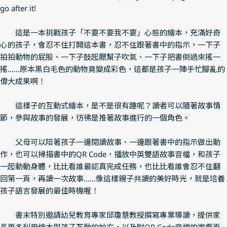
go after it!
這是一本挑戰孩子「不要不要我不要」心態的繪本，充滿好奇
心的孩子，會忍不住打開這本書，忍不住跟著書中的指示，一下子
拍拍動物的屁股、一下子鼓起腮幫子吹氣、一下子把書倒過來搖一
搖……原本黑白毛色的動物竟變成彩色，這都是孩子一陣手忙腳亂的
偉大成果啊！
這樣子的互動式繪本，是不是很有趣呢？讀者可以隨著故事情
節，參與故事的發展，彷彿是推著故事進行的一個角色。
父母可以陪著孩子一邊閱讀故事、一邊跟著書中的指示做出動
作，也可以掃描書中的QR Code，播放中英雙語故事音檔，和孩子
一起動動身體，比比看誰最認真完成任務，也比比看誰會忍不住翻
回第一頁，再讀一次故事……像這樣親子共讀的美好時光，就是培養
孩子語言發展的最佳時機喔！
書末特別邀請幼兒教育專家邱瓊慧教授撰寫專業導讀，提供家
長更多利用繪本與孩子互動的妙方，以及附QR Code音檔的遊戲頁