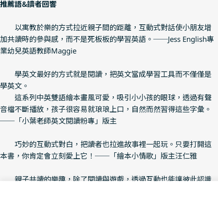
推薦語&讀者回響
以寓教於樂的方式拉近親子間的距離，互動式對話使小朋友增
加共讀時的參與感，而不是死板板的學習英語。──Jess English專
業幼兒英語教師Maggie
學英文最好的方式就是閱讀，把英文當成學習工具而不僅僅是
學英文。
這系列中英雙語繪本畫風可愛，吸引小小孩的眼球，透過有聲
音檔不斷播放，孩子很容易就琅琅上口，自然而然習得這些字彙。
──「小葉老師英文閱讀粉專」版主
巧妙的互動式對白，把讀者也拉進故事裡一起玩。只要打開這
本書，你肯定會立刻愛上它！──「繪本小情歌」版主汪仁雅
親子共讀的樂趣，除了閱讀與遊戲，透過互動也能讓彼此認識
不同視角看到的畫面。一本豐富的遊戲書，常令孩子愛不釋手，也
Add To Cart
是親子相處珍貴的回憶。──欖仁媽媽
Decrease Quantity For 
Increase Quanti