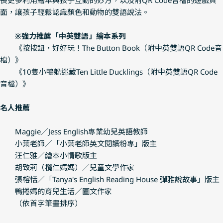
面，讓孩子輕鬆認識顏色和動物的雙語說法。
※強力推薦「中英雙語」繪本系列
《按按鈕，好好玩！The Button Book（附中英雙語QR Code音
檔）》
《10隻小鴨躲迷藏Ten Little Ducklings（附中英雙語QR Code
音檔）》
名人推薦
Maggie／Jess English專業幼兒英語教師
小葉老師／「小葉老師英文閱讀粉專」版主
汪仁雅／繪本小情歌版主
胡致莉（欖仁媽媽）／兒童文學作家
張榕恬／「Tanya's English Reading House 彈雅說故事」版主
鴨捲媽的育兒生活／圖文作家
（依首字筆畫排序）