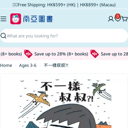
Skip
✌🏼Free Shipping: HK$599+ (HK) | HK$899+ (Macau)
to
0
content
C
Search
8+ books)
Save up to 28% (8+ books)
Save up to 28%
Home
Ages 3-6
不一樣叔叔?!
Skip
to
product
information