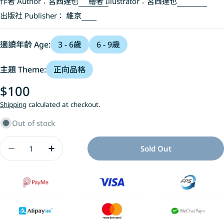
作者 Author：
宮西達也
繪者 Illustrator：
宮西達也
出版社 Publisher：
維京
適讀年齡 Age:
3 - 6歲
6 - 9歲
主題 Theme:
正向品格
Regular
$100
price
Shipping
calculated at checkout.
Out of stock
Quantity
Sold Out
Decrease Quantity For 不一樣叔叔?!
Increase Quantity For 不一樣叔叔?!