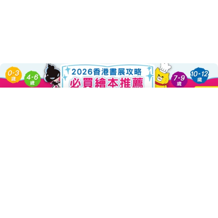
About this Product
Sold Out
Decrease Quantity For 不一樣叔叔?!
Increase Quantity For 不
～日本EhonNavi網站，家長好評五顆星狂熱推薦～
正向樂觀 + 笑點不斷 + 充滿思考 + 9篇寓言故事 =《不一樣叔叔》
小孩最愛的宮西達也，以「不一樣叔叔」為主角，
要說關於「喜歡自己」和「相信自己」的故事。
學習喜歡自己，做個很棒的人！
鼓勵孩子試著獨立思考，學習不盲從他人、具個人判斷能力，
並勇敢為自己相信的原則挺身而出。