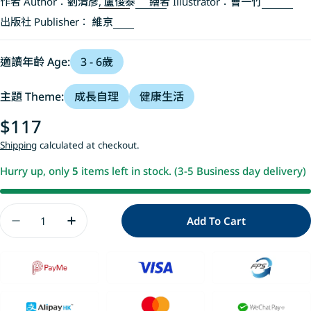
作者 Author：
劉清彥
,
盧俊泰
繪者 Illustrator：
曹一竹
出版社 Publisher：
維京
適讀年齡 Age:
3 - 6歲
主題 Theme:
成長自理
健康生活
Regular
$117
price
Shipping
calculated at checkout.
Hurry up, only
5
items left in stock. (3-5 Business day delivery)
Quantity
Add To Cart
Decrease Quantity For 醜小芽兒
Increase Quantity For 醜小芽兒