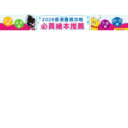
About this Product
Add To Cart
Decrease Quantity For 醜小芽兒
Increase Quantity For 醜小
~成長的過程有苦有樂，這是一段每個孩子成長必經的歷程，
讓小芽兒陪伴孩子成長，知道自己並不孤單~
小芽兒是個愛笑的小女孩，每次照相她總是笑的最開朗的那一
個。轉眼，小芽兒也到了換牙的年紀了，對成長和換牙充滿期待和
好奇的小芽兒，總算迎來了的一顆乳牙的脫落，可是換牙卻不如小
芽兒期待的那樣，讓他充滿挫折感和失望……
每個孩子都會經過換牙的階段，但因為周遭他人的反應，有時
會造成孩子的自卑，漸漸的拍照就會不喜歡把嘴巴張開。這個由資
深兒童文學作家劉清彥和專業資深牙醫師盧俊泰共同合作撰寫的故