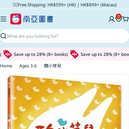
Skip
✌🏼Free Shipping: HK$599+ (HK) | HK$899+ (Macau)
to
0
content
C
Search
Save up to 28% (8+ books)
Save up to 28% (8+ books
Home
Ages 3-6
醜小芽兒
Skip
to
product
information