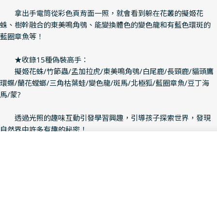
拿出手電筒從彩色頁背面一照，就會看到躲在花叢的擬姬花
蛛、樹幹融合的東美鳴角鴞、能變換體色的變色龍和有藍色環斑的
藍圈章魚等！
★收錄15種偽裝高手：
擬姬花蛛/竹節蟲/孟加拉虎/東美鳴角鴞/白尾鹿/長頸鹿/貓頭鷹
環蝶/蘭花螳螂/三角枯葉蛙/變色龍/斑馬/北極狐/藍圈章魚/豆丁海
馬/蒙?
透過光照的趣味互動引發學習興趣，引導孩子探索世界，發現
自然界中許多有趣的秘密！
Add To Cart
◤ 透過問答的方式，滿足孩子的好奇心 ◢
Decrease Quantity For 登登
Increase Quantity
【登登登！透光Show】系列中，在彩色頁有問句引導孩子思
考，而翻到背面的黑白頁，以粗體字標示答案，先滿足孩子的求知
欲後，再更進一步解釋，讓學習更有脈絡。一問一答之間，讓孩子
學習到了知識，同時也滿足了好奇心，幫助孩子在學習、創意、思
考、解決問題有重要的基礎。