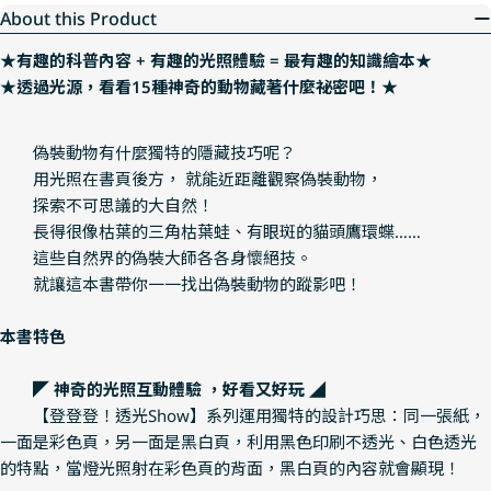
About this Product
★有趣的科普內容 + 有趣的光照體驗 = 最有趣的知識繪本★
★透過光源，看看15種神奇的動物藏著什麼祕密吧！★
偽裝動物有什麼獨特的隱藏技巧呢？
用光照在書頁後方， 就能近距離觀察偽裝動物，
探索不可思議的大自然！
長得很像枯葉的三角枯葉蛙、有眼斑的貓頭鷹環蝶……
這些自然界的偽裝大師各各身懷絕技。
就讓這本書帶你一一找出偽裝動物的蹤影吧！
本書特色
◤ 神奇的光照互動體驗 ，好看又好玩 ◢
【登登登！透光Show】系列運用獨特的設計巧思：同一張紙，
一面是彩色頁，另一面是黑白頁，利用黑色印刷不透光、白色透光
的特點，當燈光照射在彩色頁的背面，黑白頁的內容就會顯現！