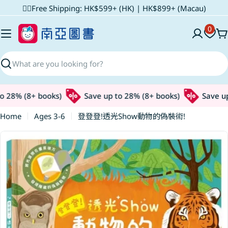
Skip
✌🏼Free Shipping: HK$599+ (HK) | HK$899+ (Macau)
to
0
content
C
Search
 28% (8+ books)
Save up to 28% (8+ books)
Save up 
Home
Ages 3-6
登登登!透光Show動物的偽裝術!
Skip
to
product
information