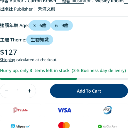
作者 Author：
Carron Brown
繪者 Illustrator：
Wesley Robins
出版社 Publisher：
禾流文創
適讀年齡 Age:
3 - 6歲
6 - 9歲
主題 Theme:
生物知識
Regular
$127
price
Shipping
calculated at checkout.
Hurry up, only
3
items left in stock. (3-5 Business day delivery)
Quantity
Add To Cart
Decrease Quantity For 登登登!透光Show動物的偽
Increase Quantity For 登登登!透光S