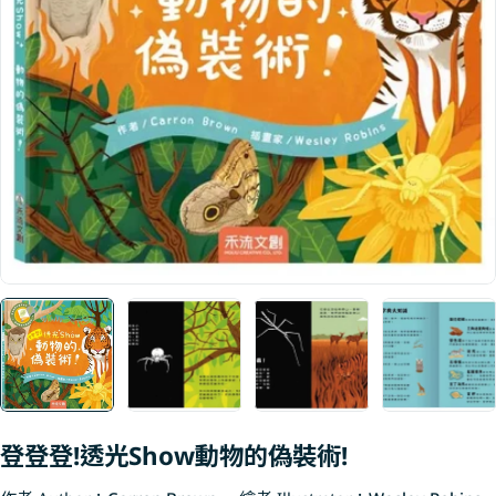
Open media 0 in modal
登登登!透光Show動物的偽裝術!