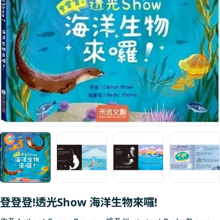
Open media 0 in modal
登登登!透光Show 海洋生物來囉!