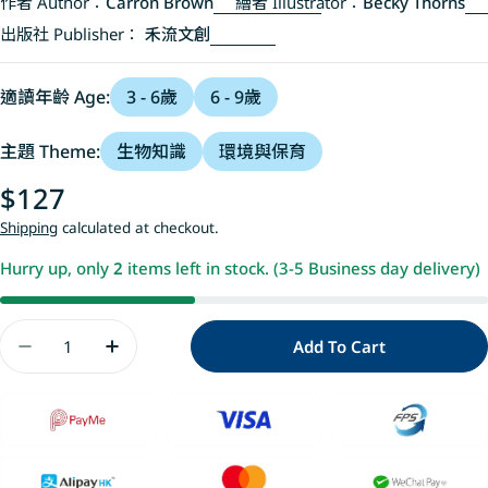
作者 Author：
Carron Brown
繪者 Illustrator：
Becky Thorns
出版社 Publisher：
禾流文創
適讀年齡 Age:
3 - 6歲
6 - 9歲
主題 Theme:
生物知識
環境與保育
Regular
$127
price
Shipping
calculated at checkout.
Hurry up, only
2
items left in stock. (3-5 Business day delivery)
Quantity
Add To Cart
Decrease Quantity For 登登登!透光Show 海洋生
Increase Quantity For 登登登!透光Sh