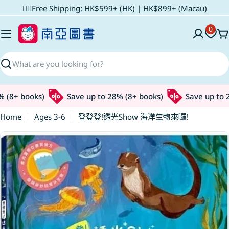
Skip
✌🏼Free Shipping: HK$599+ (HK) | HK$899+ (Macau)
to
0
content
C
Search
(8+ books)
Save up to 28% (8+ books)
Save up to 28
Home
Ages 3-6
登登登!透光Show 海洋生物來囉!
Skip
to
product
information