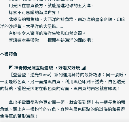
用光照在書頁後方，就能潛進地球的五大洋，
探索不可思議的海洋世界！
北極海的獨角鯨、大西洋的鯡魚群、南冰洋的皇帝企鵝、印度
洋的沙虎鯊、太平洋的大堡礁......
有好多令人驚嘆的海洋生物和自然奇觀。
就讓這本書帶你一一揭開神祕海洋的面紗吧！
本書特色
◤ 神奇的光照互動體驗 ，好看又好玩 ◢
【登登登！透光Show】系列運用獨特的設計巧思：同一張紙，
一面是彩色頁，另一面是黑白頁，利用黑色印刷不透光、白色透光
的特點，當燈光照射在彩色頁的背面，黑白頁的內容就會顯現！
拿出手電筒從彩色頁背面一照，就會看到頭上有一根長角的獨
角鯨、頭上有一根釣竿的??魚、身體有黑色斑點的豹斑海豹和長得
像海草的葉形海龍！