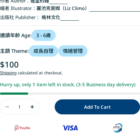
作者 Author：
喬里約翰
繪者 Illustrator：
麗池克萊姆（Liz Climo）
出版社 Publisher：
格林文化
適讀年齡 Age:
3 - 6歲
主題 Theme:
成長自理
情緒管理
Regular
$100
price
Shipping
calculated at checkout.
Hurry up, only
1
item left in stock. (3-5 Business day delivery)
Quantity
Add To Cart
Decrease Quantity For 第一天上學好緊張
Increase Quantity For 第一天上學好緊張