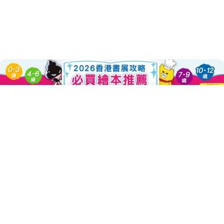
About this Product
Add To Cart
Decrease Quantity For 第一天上學好
Increase Quantity For
第一天上學，每個小動物都好緊張，他們心中都有不同的煩惱：老
鼠擔心自己個子太小；袋鼠擔心離開媽媽；樹懶擔心沒辦法準時到
學校；蛇擔心自己的身體沒辦法背書包；兔子擔心自己蹦蹦跳跳坐
不住……。但是當他們抵達教室時，卻發現一件意想不到的事：原
來，大家都一樣緊張，就連犰狳老師也好緊張，因為他怕記不住大
家的名字！
小動物們決定聯合起來，幫助犰狳老師記住大家的名字，同時也想
出辦法幫助彼此克服心中的不安。當放學時間到，大家都發現第一