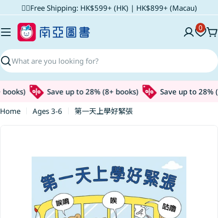
Skip
✌🏼Free Shipping: HK$599+ (HK) | HK$899+ (Macau)
to
0
content
C
Search
books)
Save up to 28% (8+ books)
Save up to 28% (8
Home
Ages 3-6
第一天上學好緊張
Skip
to
product
information