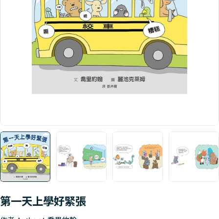
Open media 0 in modal
第一天上學好緊張