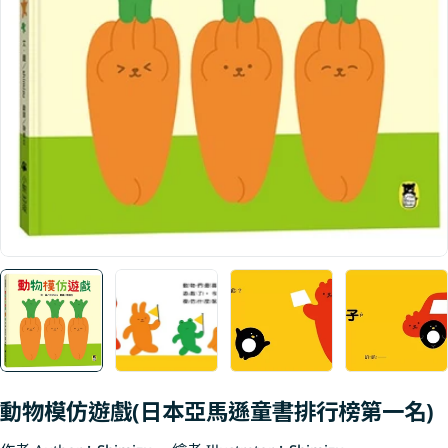
Open media 0 in modal
動物模仿遊戲(日本亞馬遜童書排行榜第一名)