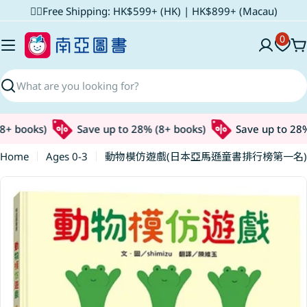
Skip
✌🏼Free Shipping: HK$599+ (HK) | HK$899+ (Macau)
to
0
content
C
Search
+ books)
Save up to 28% (8+ books)
Save up to 28% 
Home
Ages 0-3
動物模仿遊戲(日本亞馬遜童書排行榜第一名)
Skip
to
product
information