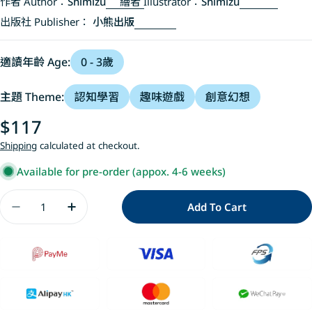
作者 Author：
Shimizu
繪者 Illustrator：
Shimizu
出版社 Publisher：
小熊出版
適讀年齡 Age:
0 - 3歲
主題 Theme:
認知學習
趣味遊戲
創意幻想
Regular
$117
price
Shipping
calculated at checkout.
Available for pre-order (appox. 4-6 weeks)
Quantity
Add To Cart
Decrease Quantity For 動物模仿遊戲(日本亞
Increase Quantity For 動物模仿遊