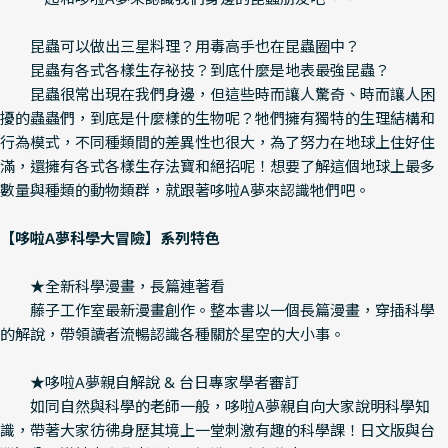
昆蟲可以做出三星料理？用毒高手也在昆蟲圈中？
昆蟲有各式各樣生存祕技？到底什麼是地表最強昆蟲？
昆蟲很常出現在我們身邊，但這些時而讓人驚奇、時而讓人困
擾的蟲蟲們，到底是什麼樣的生物呢？牠們擁有獨特的生理結構和
行為模式，不同種類間的差異性也很大，為了努力在地球上住好住
滿，還擁有各式各樣生存法寶和絕招呢！想要了解這個地球上最多
數量與種類的動物類群，就跟著哆啦A夢來認識牠們吧。
【哆啦A夢科學大冒險】系列特色
★全新科學漫畫，長篇連著看
藤子工作室最新漫畫創作。整本書以一個長篇漫畫，穿插科學
的解說，帶領讀者流暢認識各種關於星空的大小事。
★哆啦A夢親自解說 & 台日專家學者審訂
如同自然與科學的老師一般，哆啦A夢親自向大家說明科學知
識，帶著大家彷彿身歷其境上一堂刺激有趣的科學課！日文版與台