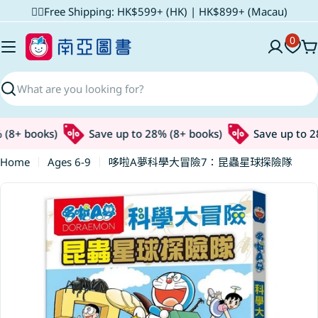
Skip
✌🏼Free Shipping: HK$599+ (HK) | HK$899+ (Macau)
to
0
content
C
Search
8+ books)
Save up to 28% (8+ books)
Save up to 28%
Home
Ages 6-9
哆啦A夢科學大冒險7：昆蟲星球探險隊
Skip
to
product
information