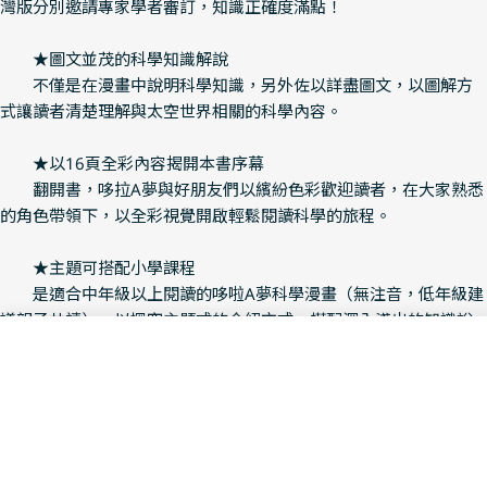
灣版分別邀請專家學者審訂，知識正確度滿點！
★圖文並茂的科學知識解說
不僅是在漫畫中說明科學知識，另外佐以詳盡圖文，以圖解方
式讓讀者清楚理解與太空世界相關的科學內容。
★以16頁全彩內容揭開本書序幕
翻開書，哆拉A夢與好朋友們以繽紛色彩歡迎讀者，在大家熟悉
的角色帶領下，以全彩視覺開啟輕鬆閱讀科學的旅程。
★主題可搭配小學課程
是適合中年級以上閱讀的哆啦A夢科學漫畫（無注音，低年級建
議親子共讀）。以探究主題式的介紹方式，搭配深入淺出的知識說
明，輕鬆補充中小學階段的自然課程內容。
Add To Cart
Decrease Quantity For 
Increase Quantit
驚歎推薦
呂軍逸｜蝌蚪老師
胡芳碩｜臺灣昆蟲同好會編輯