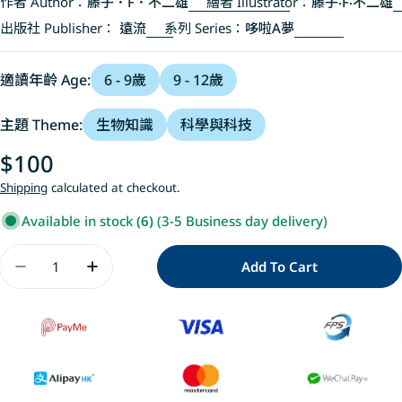
作者 Author：
藤子．F．不二雄
繪者 Illustrator：
藤子‧F‧不二雄
出版社 Publisher：
遠流
系列 Series：
哆啦A夢
適讀年齡 Age:
6 - 9歲
9 - 12歲
主題 Theme:
生物知識
科學與科技
Regular
$100
price
Shipping
calculated at checkout.
Available in stock
(6)
(3-5 Business day delivery)
Quantity
Add To Cart
Decrease Quantity For 哆啦A夢科學大冒險7：
Increase Quantity For 哆啦A夢科