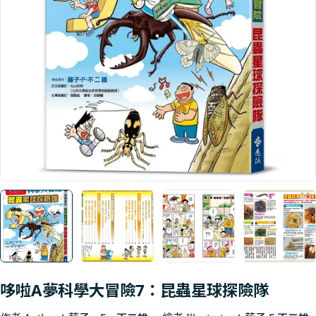
Open media 0 in modal
哆啦A夢科學大冒險7：昆蟲星球探險隊