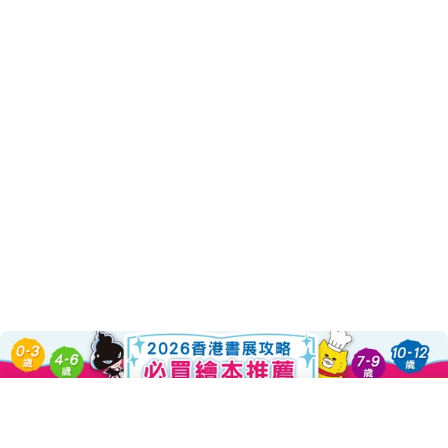
Sold Out
About this Product
Decrease Quantity For 多練習幾
Increase Quantity Fo