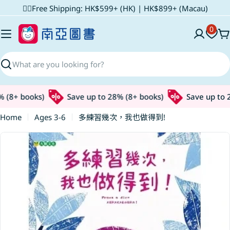
Skip
✌🏼Free Shipping: HK$599+ (HK) | HK$899+ (Macau)
to
0
content
C
Search
 (8+ books)
Save up to 28% (8+ books)
Save up to 2
Home
Ages 3-6
多練習幾次，我也做得到!
Skip
to
product
information