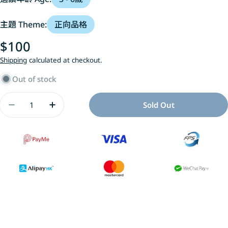
主題 Theme:
正向品格
Regular
$100
price
Shipping
calculated at checkout.
Out of stock
Quantity
Sold Out
Decrease Quantity For 多練習幾次，我也做得到!
Increase Quantity For 多練習幾次，我