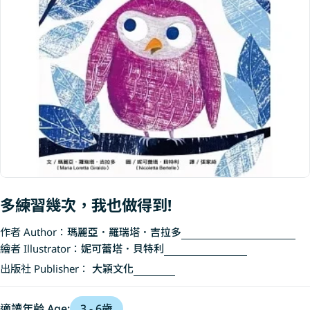
Open media 0 in modal
多練習幾次，我也做得到!
作者 Author：
瑪麗亞．羅瑞塔．吉拉多
繪者 Illustrator：
妮可蕾塔．貝特利
出版社 Publisher：
大穎文化
適讀年齡 Age:
3 - 6歲