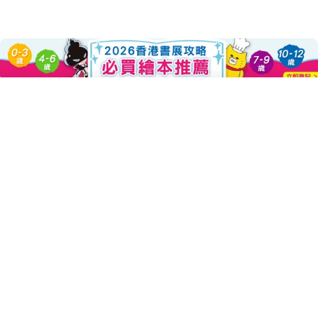
About this Product
Add To Cart
Decrease Quantity For 怪傑佐
Increase Quantity F
妖怪學校的老師有一個夢想，
他想把萬聖節改造成日本小妖怪們也能一起開心慶祝的節日。
不過，妖怪老師找來的幫手，竟然是惡名昭彰的噗嚕嚕董事長！
識破噗嚕嚕詭計的佐羅力，該如何拆穿這場詐騙陰謀呢？
飢腸轆轆的佐羅力一行人，誤打誤撞來到一座正在慶祝萬聖節
的小鎮。沒想到，這裡竟然在用巨大的茄子來慶祝萬聖節。原來，
是妖怪學校的老師發起的「用茄子交換南瓜」活動，他夢想著要把
西洋的萬聖節，改造成更適合日本妖怪們的節日。
不過，這麼多巨大的茄子是從哪裡來的呢？佐羅力感覺事情並