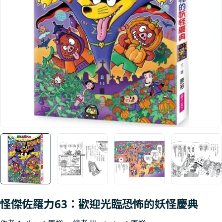
Open media 0 in modal
怪傑佐羅力63：歡迎光臨恐怖的妖怪慶典