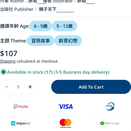
作者 Author：
原裕
繪者 Illustrator：
原裕
出版社 Publisher：
親子天下
適讀年齡 Age:
6 - 9歲
9 - 12歲
主題 Theme:
冒險故事
創意幻想
Regular
$107
price
Shipping
calculated at checkout.
Available in stock
(17)
(3-5 Business day delivery)
Quantity
Add To Cart
Decrease Quantity For 怪傑佐羅力63：歡迎光
Increase Quantity For 怪傑佐羅力