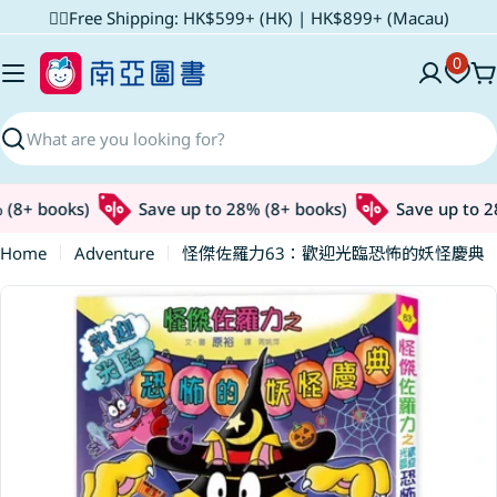
Skip
✌🏼Free Shipping: HK$599+ (HK) | HK$899+ (Macau)
to
0
content
C
Search
(8+ books)
Save up to 28% (8+ books)
Save up to 28
Home
Adventure
怪傑佐羅力63：歡迎光臨恐怖的妖怪慶典
Skip
to
product
information