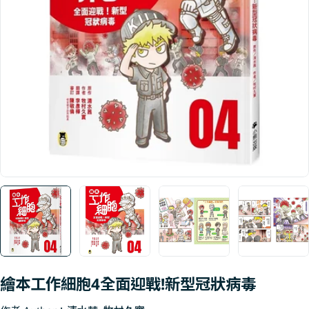
Open media 0 in modal
繪本工作細胞4全面迎戰!新型冠狀病毒