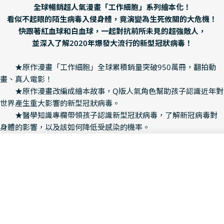
全球暢銷超人氣漫畫「工作細胞」系列繪本化！
看似不起眼的陌生病毒入侵身體，竟演變為生死攸關的大危機！
快跟著紅血球和白血球，一起對抗前所未見的超強敵人，
並深入了解2020年爆發大流行的新型冠狀病毒！
★原作漫畫「工作細胞」全球累積銷量突破950萬冊，翻拍動
畫、真人電影！
★原作漫畫改編成繪本故事，Q版人氣角色幫助孩子認識近年對
世界產生重大影響的新型冠狀病毒。
★醫學知識專欄帶領孩子認識新型冠狀病毒，了解新冠病毒對
身體的影響，以及該如何降低受感染的機率。
★每篇皆為獨立故事，就算沒看過原作漫畫或動畫，也可以享
受閱讀樂趣！
Add To Cart
Decrease Quantity For 繪本
Increase Quantity 
〈新型冠狀病毒〉
這天身體被一種從未見過的奇妙病毒入侵了。
記憶細胞無法提供情報，B細胞的抗體也毫無作用，
白血球、巨噬細胞、殺手T細胞等免疫細胞只好硬著頭皮上場。
起初大家以為這只是一般的作戰，卻遲遲無法消滅敵人。