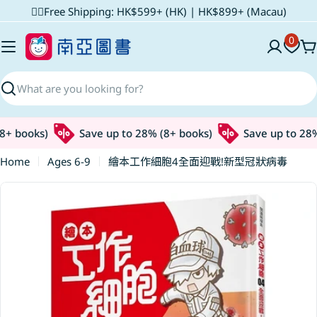
Skip
✌🏼Free Shipping: HK$599+ (HK) | HK$899+ (Macau)
to
0
content
C
Search
+ books)
Save up to 28% (8+ books)
Save up to 28% 
Home
Ages 6-9
繪本工作細胞4全面迎戰!新型冠狀病毒
Skip
to
product
information