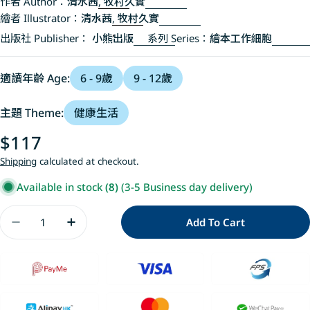
作者 Author：
清水茜
,
牧村久實
繪者 Illustrator：
清水茜
,
牧村久實
出版社 Publisher：
小熊出版
系列 Series：
繪本工作細胞
適讀年齡 Age:
6 - 9歲
9 - 12歲
主題 Theme:
健康生活
Regular
$117
price
Shipping
calculated at checkout.
Available in stock
(8)
(3-5 Business day delivery)
Quantity
Add To Cart
Decrease Quantity For 繪本工作細胞4全面迎戰
Increase Quantity For 繪本工作細