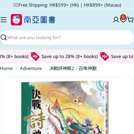
Skip
✌🏼Free Shipping: HK$599+ (HK) | HK$899+ (Macau)
to
0
content
C
Search
% (8+ books)
Save up to 28% (8+ books)
Save up to 
Home
Adventure
決戰詩神殿2：召喚神獸
Skip
to
product
information