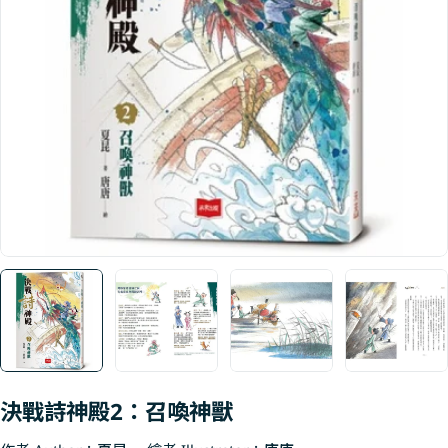
Open media 0 in modal
決戰詩神殿2：召喚神獸