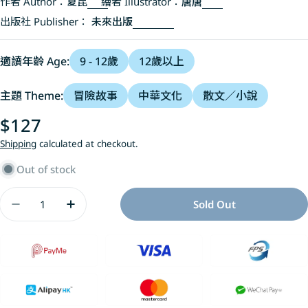
作者 Author：
夏昆
繪者 Illustrator：
唐唐
出版社 Publisher：
未來出版
適讀年齡 Age:
9 - 12歲
12歲以上
主題 Theme:
冒險故事
中華文化
散文／小說
Regular
$127
price
Shipping
calculated at checkout.
Out of stock
Quantity
Sold Out
Decrease Quantity For 決戰詩神殿2：召喚神獸
Increase Quantity For 決戰詩神殿2：