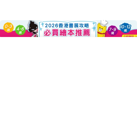
About this Product
Sold Out
Decrease Quantity For 決戰詩神
Increase Quantity Fo
史上背誦詩詞最痛苦的學生
居然有隻會幫他改作業的貓？
冒險 x 穿越 x 萌貓 x 武俠x 文學
跟著詩詞能手夏昆的洗鍊文筆、
插畫魔法師唐唐的靈動畫風；
跳進唐詩宋詞的真實創作場景，
看小主角、萌貓與文人粉墨登場，
開啟一場高潮迭起的詩詞玄幻大冒險！
前情提要