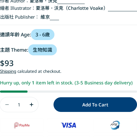
作者 Author：
夏洛蒂．沃克
繪者 Illustrator：
夏洛蒂．沃克（Charlotte Voake）
出版社 Publisher：
維京
適讀年齡 Age:
3 - 6歲
主題 Theme:
生物知識
Regular
$93
price
Shipping
calculated at checkout.
Hurry up, only
1
item left in stock. (3-5 Business day delivery)
Quantity
Add To Cart
Decrease Quantity For 瑪莉莎的章魚和其他不適
Increase Quantity For 瑪莉莎的章