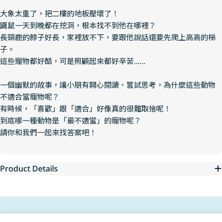
大象太重了，把二樓的地板壓壞了！
鼴鼠一天到晚都在挖洞，根本找不到他在哪裡？
長頸鹿的脖子好長，家裡放不下，要跟他說話還要先爬上高高的梯
子。
這些寵物都好酷，可是照顧起來都好辛苦……
一個幽默的故事，讓小朋有開心閱讀、嘗試思考，為什麼這些動物
不適合當寵物呢？
有時候，「喜歡」跟「適合」好像真的很難取捨呢！
到底哪一種動物是「最不適當」的寵物呢？
請你和我們一起來找答案吧！
Product Details
Free Shipping