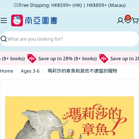
Skip
✌🏼Free Shipping: HK$599+ (HK) | HK$899+ (Macau)
to
0
content
C
Search
(8+ books)
Save up to 28% (8+ books)
Save up to 28
Home
Ages 3-6
瑪莉莎的章魚和其他不適當的寵物
Skip
to
product
information