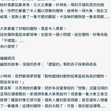
她好喜歡這隻章魚，又大又美麗，好神氣。瑪莉莎還有其他的朋
友，他們也都養了令人難以想像的寵物，彼得有一頭大象，強壯又
威風，湯馬士養了一隻可愛的鼴鼠，卡洛琳的寵物是一隻長頸鹿……
大家都養了好酷的寵物，真是令人羨慕！
這些寵物看起來都很棒，但是有一個小問題，這些寵物，好像有點
「不適當」……
為什麼呢？
編輯資訊
幽默的故事，深度的思考；「適當的」幫助孩子探索與成長
小時候，我們都曾夢想著「動物園裡的動物如果能成為我的寵物，
那該有多好！」
夏洛蒂．沃克用她的畫筆，把許多孩童曾經的「想像」活靈活現的
呈現在讀者眼前。家裡頭有隻大章魚如何？或者養一隻大象又會怎
麼樣？鼴鼠好像也很可愛，還有人養的是長頸鹿；甚至還有人裡養
了一隻鱷魚！這樣的寵物，真的太酷了，可是，真的是這樣嗎……