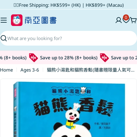
Skip
✌🏼Free Shipping: HK$599+ (HK) | HK$899+ (Macau)
to
0
content
C
Search
 (8+ books)
Save up to 28% (8+ books)
Save up to 2
Home
Ages 3-6
貓熊小湯匙和貓熊香鬆(隨書贈限量人氣可愛角色貼紙)
Skip
to
product
information