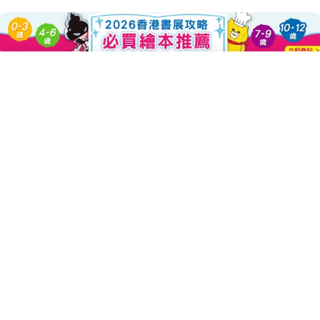
About this Product
Add To Cart
Decrease Quantity For 貓熊
Increase Quantity 
超人氣貓熊小湯匙第二彈來了！
這一次的魔法約定是什麼呢？
貓熊小湯匙這次要來教不愛吃東西的小朋友，學會開心的吃各
種好的食物。這次帶來的是神奇的「貓熊香鬆」，只要在食物上撒
上貓熊香鬆，然後唸一遍咒語……等你睜開眼睛 ——
波卡、波卡！
桌上的晚餐全都變成好吃的貓熊料理！
但是……如果你忘了和小湯匙的約定，就會發生意想不到的災
難……最可愛的食育繪本，一起來扭屁股，學跳舞，學會不挑食！
本書特色