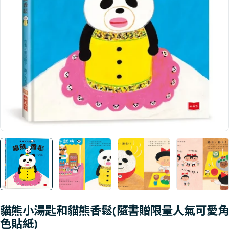
Open media 0 in modal
貓熊小湯匙和貓熊香鬆(隨書贈限量人氣可愛角
色貼紙)