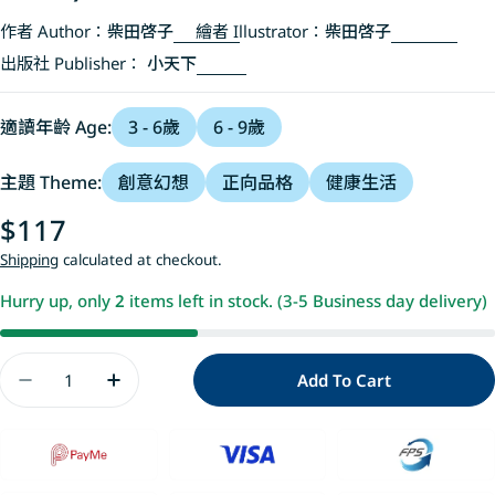
作者 Author：
柴田啓子
繪者 Illustrator：
柴田啓子
出版社 Publisher：
小天下
適讀年齡 Age:
3 - 6歲
6 - 9歲
主題 Theme:
創意幻想
正向品格
健康生活
Regular
$117
price
Shipping
calculated at checkout.
Hurry up, only
2
items left in stock. (3-5 Business day delivery)
Quantity
Add To Cart
Decrease Quantity For 貓熊小湯匙和貓熊香
Increase Quantity For 貓熊小湯