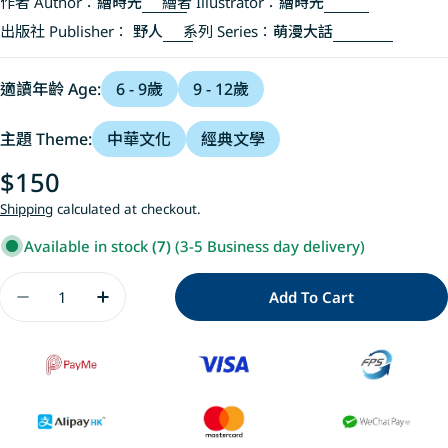
作者 Author：
繪時光
繪者 Illustrator：
繪時光
出版社 Publisher：
野人
系列 Series：
萌漫大話
適讀年齡 Age:
6 - 9歲
9 - 12歲
主題 Theme:
中華文化
經典文學
Regular
$150
price
Shipping
calculated at checkout.
Available in stock
(7)
(3-5 Business day delivery)
Quantity
Add To Cart
Decrease Quantity For 萌漫大話三國演義(4)
Increase Quantity For 萌漫大話三