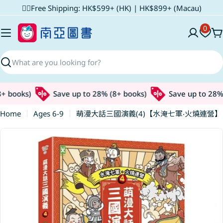
Skip
✌🏼Free Shipping: HK$599+ (HK) | HK$899+ (Macau)
to
0
content
C
Search
+ books)
Save up to 28% (8+ books)
Save up to 28% 
Home
Ages 6-9
萌漫大話三國演義(4)【水淹七軍‧火燒連營】
Skip
to
product
information