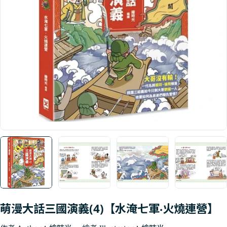
Open media 0 in modal
萌漫大話三國演義(4)【水淹七軍‧火燒連營】