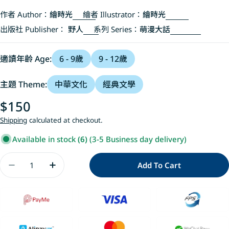
作者 Author：
繪時光
繪者 Illustrator：
繪時光
出版社 Publisher：
野人
系列 Series：
萌漫大話
適讀年齡 Age:
6 - 9歲
9 - 12歲
主題 Theme:
中華文化
經典文學
Regular
$150
price
Shipping
calculated at checkout.
Available in stock
(6)
(3-5 Business day delivery)
Quantity
Add To Cart
Decrease Quantity For 萌漫大話西遊記(2)【
Increase Quantity For 萌漫大話西