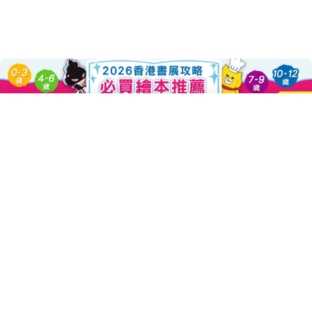
About this Product
Add To Cart
Decrease Quantity For 萌漫大
Increase Quantity F
★完整再現西遊記原著，熟讀傳統經典不再困難！
★畫風可愛呆萌、對話幽默生動，讓孩子輕鬆閱讀！
★西遊小百科，拓展國學知識！
★西遊小辭典+小成語，累積國語字彙量！
招牌豆豆眼＋圓滾滾二頭身，
超萌的西天取經團正式出發！
可愛又熱血，軟萌有知識！
趕快跟著唐三藏、孫悟空、豬八戒、沙悟淨，
一起偷吃人參果、三打白骨精；