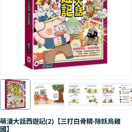
Open media 0 in modal
萌漫大話西遊記(2)【三打白骨精·除妖烏雞
國】