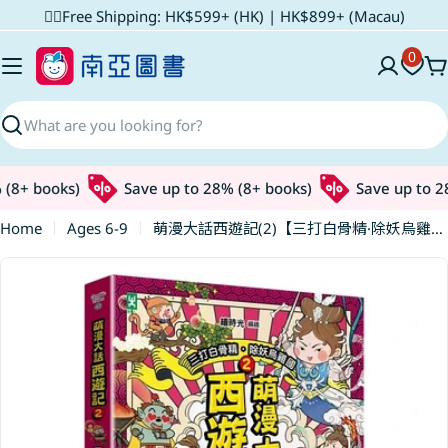
Skip
✌🏼Free Shipping: HK$599+ (HK) | HK$899+ (Macau)
to
0
content
C
Search
(8+ books)
Save up to 28% (8+ books)
Save up to 28
Home
Ages 6-9
萌漫大話西遊記(2)【三打白骨精·除妖烏雞國】
Skip
to
product
information