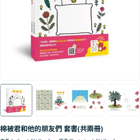
Open media 0 in modal
棉被君和他的朋友們 套書(共兩冊)