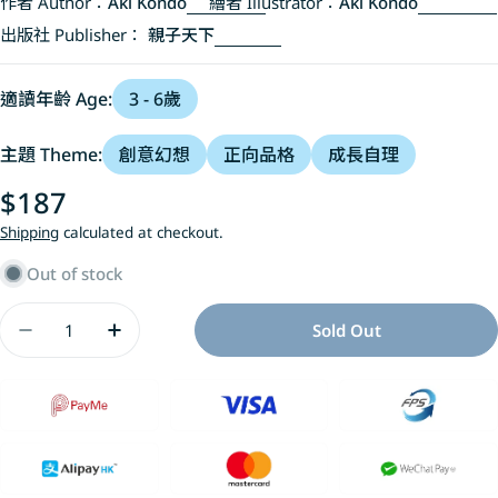
作者 Author：
Aki Kondo
繪者 Illustrator：
Aki Kondo
出版社 Publisher：
親子天下
適讀年齡 Age:
3 - 6歲
主題 Theme:
創意幻想
正向品格
成長自理
Regular
$187
price
Shipping
calculated at checkout.
Out of stock
Quantity
Sold Out
Decrease Quantity For 棉被君和他的朋友們 套書(
Increase Quantity For 棉被君和他的朋