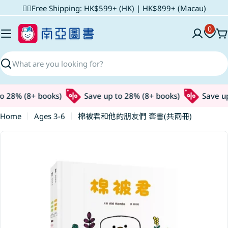
Skip
✌🏼Free Shipping: HK$599+ (HK) | HK$899+ (Macau)
to
0
content
C
Search
 28% (8+ books)
Save up to 28% (8+ books)
Save up 
Home
Ages 3-6
棉被君和他的朋友們 套書(共兩冊)
Skip
to
product
information