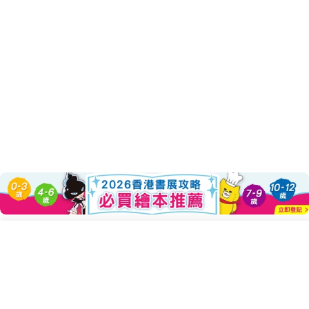
About this Product
Sold Out
Decrease Quantity For 棉被君和
Increase Quantity F
充滿活力又溫暖的《棉被君》
「拉拉熊」創作者Aki Kondo的全新力作，
要用愛收服你的心！