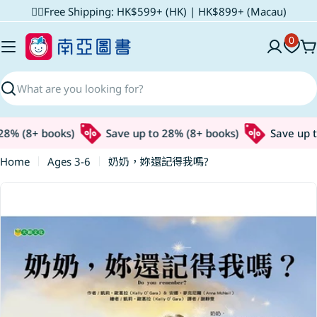
Skip
✌🏼Free Shipping: HK$599+ (HK) | HK$899+ (Macau)
to
0
content
C
Search
8% (8+ books)
Save up to 28% (8+ books)
Save up to
Home
Ages 3-6
奶奶，妳還記得我嗎?
Skip
to
product
information