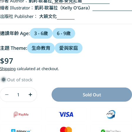
作者 Author：
凱莉‧歐葛拉
,
安娜‧麥克尼爾
繪者 Illustrator：
凱莉‧歐葛拉（Kelly O’Gara）
出版社 Publisher：
大穎文化
適讀年齡 Age:
3 - 6歲
6 - 9歲
主題 Theme:
生命教育
愛與家庭
Regular
$97
price
Shipping
calculated at checkout.
Out of stock
Quantity
Sold Out
Decrease Quantity For 奶奶，妳還記得我嗎?
Increase Quantity For 奶奶，妳還記得我