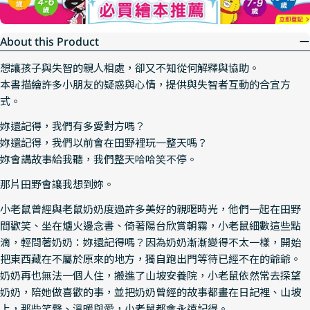
About this Product
想讓孩子與失智的親人相處，卻又不知從何解釋與協助。
本書描繪許多小朋友的疑惑與心情，提供與失智者互動的合宜方
式。
妳還記得，我們有多愛對方嗎？
妳還記得，我們以前會在田野裡玩一整天嗎？
妳會講故事給我聽，我們整天哈哈笑不停。
那片田野會讓我想到妳。
小老鼠曾經與老鼠奶奶度過許多美好的親暱時光，他們一起在田野
間歡笑、坐在爐火邊念書、倚著陽台欣賞朝霧，小老鼠細數這些點
滴，輕問著奶奶：妳還記得嗎？因為奶奶漸漸變得不太一樣，開始
把東西藏在不屬於原來的地方，獨自跑出門等待已經不在的爺爺。
奶奶再也無法一個人住，搬進了山坡安養院，小老鼠依然常去探望
奶奶，陪她做喜歡的事，並把奶奶曾經的故事都畫在日記裡、山坡
上，那些笑聲、溫暖與愛，小老鼠都會永遠記得。