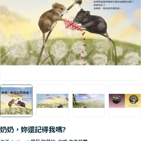
Open media 0 in modal
奶奶，妳還記得我嗎?