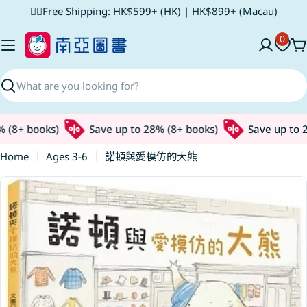
Skip
✌🏼Free Shipping: HK$599+ (HK) | HK$899+ (Macau)
to
0
content
C
Search
(8+ books)
Save up to 28% (8+ books)
Save up to 28
Home
Ages 3-6
諾頓與愛模仿的大熊
Skip
to
product
information