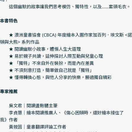
這個幽默的故事讓我們思考模仿、獨特性，以及……套頭毛衣。
本書特色
★ 澳洲童書協會 (CBCA) 年度繪本入圍作家加百列．埃文斯 <諾
頓與大熊> 系列作品
★ 閱讀幽默小故事，體悟人生大道理
★ 易於親子共讀，延伸探討人際互動與兒童心理
★ 「獨特」不來自外在裝扮，而是內在差異
★ 不須刻意打造，簡單做自己就是「獨特」
★ 懂得轉換心態，與他人分享的快樂，勝過獨自精彩
專家推薦
吳文君｜閱讀盪鞦韆主筆
李貞慧｜繪本閱讀推廣人、《傷心困頓時，還好繪本接住了
我》作者
黃筱茵｜童書翻譯評論工作者