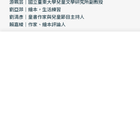
游珮芸｜國立臺東大學兒童文學研究所副教授
劉亞菲｜繪本，生活練習
劉清彥｜童書作家與兒童節目主持人
賴嘉綾｜作家、繪本評論人
國外書評推薦
Add To Cart
Decrease Quantity For 諾
Increase Quantity
★「幽默的角度探討過度崇尚，讓創造和追隨潮流的人都能有
共鳴。這個故事一定會大受歡迎！」──美國書目雜誌，「星」級
推薦（Booklist, Starred Review）
★「……全書的場景設定建構了一個完全擬人化的動物世界，讓
諾頓與大熊之間的故事成功引人入勝……」──節錄自《紐約時報》
書評推薦（The New York Times）
Product Details