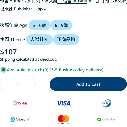
作者 Author：
加百列．埃文斯
繪者 Illustrator：
加百列．埃文斯
出版社 Publisher：
青林
適讀年齡 Age:
3 - 6歲
6 - 9歲
主題 Theme:
人際社交
正向品格
Regular
$107
price
Shipping
calculated at checkout.
Available in stock
(9)
(3-5 Business day delivery)
Quantity
Add To Cart
Decrease Quantity For 諾頓與愛模仿的大熊
Increase Quantity For 諾頓與愛模仿的