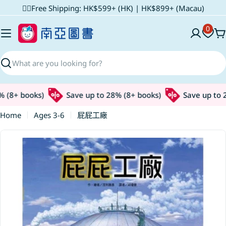
Skip
✌🏼Free Shipping: HK$599+ (HK) | HK$899+ (Macau)
to
0
content
C
Search
 (8+ books)
Save up to 28% (8+ books)
Save up to 2
Home
Ages 3-6
屁屁工廠
Skip
to
product
information