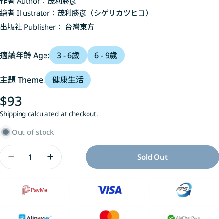
作者 Author：
茂利勝彦
繪者 Illustrator：
茂利勝彦（シゲリカツヒコ）
出版社 Publisher：
台灣東方
適讀年齡 Age:
3 - 6歲
6 - 9歲
主題 Theme:
健康生活
Regular
$93
price
Shipping
calculated at checkout.
Out of stock
Quantity
Sold Out
Decrease Quantity For 屁屁工廠
Increase Quantity For 屁屁工廠