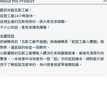
About this Product
歡迎光臨瓦斯工廠！
這間工廠24小時無休，
這裡生產的瓦斯很奇妙，與大家息息相關，
不小心的話，會有氣爆危機喔！
本書特色
前蝴蝶頁的「瓦斯工廠平面圖」與後蝴蝶頁「屁屁工廠人體圖」相
對照，讓屁屁的祕密一目瞭然。
以動畫般的瓦斯工廠譬喻人體消化系統展開故事，最後充滿意外的
驚喜，一本故事中沒有提到一個「屁」字的屁屁繪本，絕對能引發
孩子了解屁屁怎麼來的、為什麼會放屁等健康知識。
Product Details
Sold Out
Decrease Quantity For 屁屁工廠
Increase Quantity Fo
Free Shipping