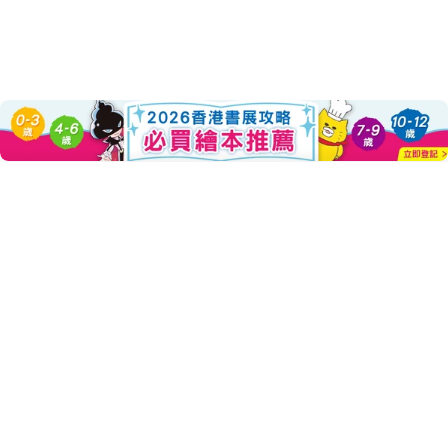
About this Product
Add To Cart
Decrease Quantity For 屁屁偵探
Increase Quantity Fo
屁屁偵探原創故事新系列──動畫漫畫第4集報到！！
「豬五花水療館」接到來自怪盜U的預告信：
「我要前往拜領閃閃動人的美麗寶物」
可是，那裡四處充滿了黃金打造的貴重物品
怪盜U相中的「寶物」到底是什麼呢？
還有，原是溫泉勝地的小鎮，為什麼會發生溫泉無故失蹤的怪
事……