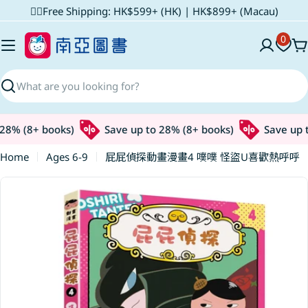
Skip
✌🏼Free Shipping: HK$599+ (HK) | HK$899+ (Macau)
to
0
content
C
Search
8% (8+ books)
Save up to 28% (8+ books)
Save up to
Home
Ages 6-9
屁屁偵探動畫漫畫4 噗噗 怪盜U喜歡熱呼呼
Skip
to
product
information