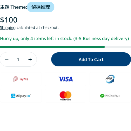
主題 Theme:
偵探推理
Regular
$100
price
Shipping
calculated at checkout.
Hurry up, only
4
items left in stock. (3-5 Business day delivery)
Quantity
Add To Cart
Decrease Quantity For 屁屁偵探動畫漫畫4 噗
Increase Quantity For 屁屁偵探動