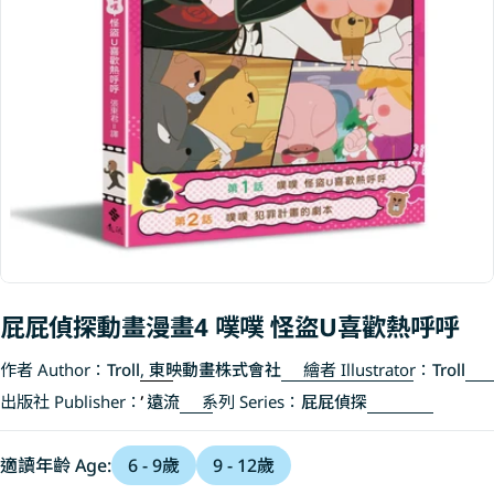
Open media 0 in modal
屁屁偵探動畫漫畫4 噗噗 怪盜U喜歡熱呼呼
作者 Author：
Troll
,
東映動畫株式會社
繪者 Illustrator：
Troll
出版社 Publisher：
遠流
系列 Series：
屁屁偵探
適讀年齡 Age:
6 - 9歲
9 - 12歲