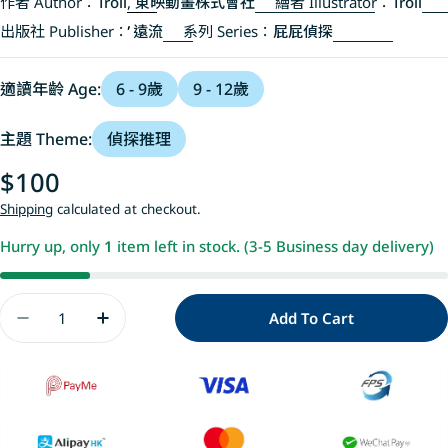
作者 Author：
Troll
,
東映動畫株式會社
繪者 Illustrator：
Troll
出版社 Publisher：
遠流
系列 Series：
屁屁偵探
適讀年齡 Age:
6 - 9歲
9 - 12歲
主題 Theme:
偵探推理
Regular
$100
price
Shipping
calculated at checkout.
Hurry up, only
1
item left in stock. (3-5 Business day delivery)
Quantity
Add To Cart
Decrease Quantity For 屁屁偵探動畫漫畫9 噗噗
Increase Quantity For 屁屁偵探動畫