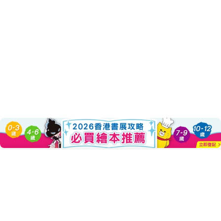
About this Product
Add To Cart
Decrease Quantity For 屁屁偵探
Increase Quantity Fo
「好戲」即將登場！誰才是舞臺上最耀眼的存在？！
──屁屁偵探動畫漫畫第9集報到！！
大劇場歌劇院收到了怪盜U（其實還有位「怪盜吱」）的預告信
但是飾演女主角的兔百合小姐卻堅持不可為此終止演出！