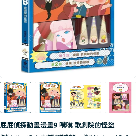
Open media 0 in modal
屁屁偵探動畫漫畫9 噗噗 歌劇院的怪盜