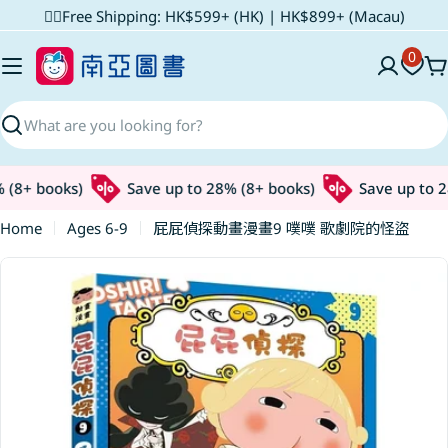
Skip
✌🏼Free Shipping: HK$599+ (HK) | HK$899+ (Macau)
to
0
content
C
Search
(8+ books)
Save up to 28% (8+ books)
Save up to 28
Home
Ages 6-9
屁屁偵探動畫漫畫9 噗噗 歌劇院的怪盜
Skip
to
product
information