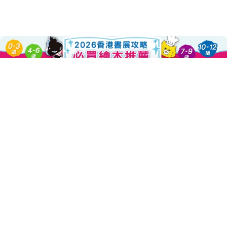
Add To Cart
About this Product
Decrease Quantity For 屁屁偵探
Increase Quantity Fo
「嗯哼，有可疑的氣味喔。」無人不知的名偵探──屁屁偵探──
再度帥氣登場。不論是什麼樣的事件，他都能冷靜的接近真相，噗
噗的幫你解決。
這回的委託人是鎮上的大富翁──龜小路家族，他們家的千金被綁
票了，綁匪的目標是「彩虹鑽石」，一顆據說會發出七彩光芒的夢
幻寶石，但麻煩的是，龜小路家族雖然知道這顆鑽石就在宅邸裡，
卻不知道祖先把它藏在何處，唯一的線索是一個卷軸，於是屁屁偵
探再次發揮抽絲剝繭的能力，循著線索一步步從走廊上的盔甲收
藏、澡堂地板上的磁磚、大廳牆上的肖像畫、庭院中的雕像……甚至
掉入「陷阱」，進入宅邸地底的祕密通道中……，屁屁偵探如何幫助