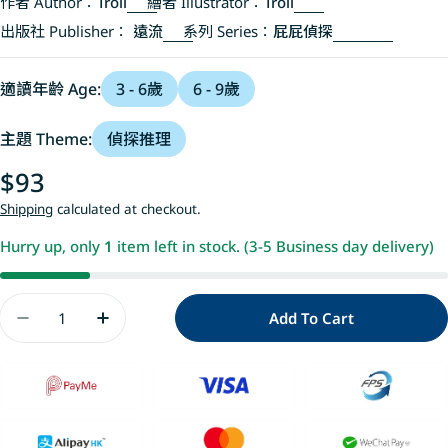
作者 Author：
Troll
繪者 Illustrator：
Troll
出版社 Publisher：
遠流
系列 Series：
屁屁偵探
適讀年齡 Age:
3 - 6歲
6 - 9歲
主題 Theme:
偵探推理
Regular
$93
price
Shipping
calculated at checkout.
Hurry up, only
1
item left in stock. (3-5 Business day delivery)
Quantity
Add To Cart
Decrease Quantity For 屁屁偵探 噗噗!尋找夢幻
Increase Quantity For 屁屁偵探 噗