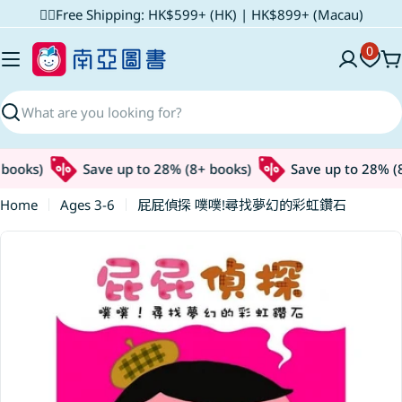
Skip
✌🏼Free Shipping: HK$599+ (HK) | HK$899+ (Macau)
to
0
content
C
Search
books)
Save up to 28% (8+ books)
Save up to 28% (8
Home
Ages 3-6
屁屁偵探 噗噗!尋找夢幻的彩虹鑽石
Skip
to
product
information