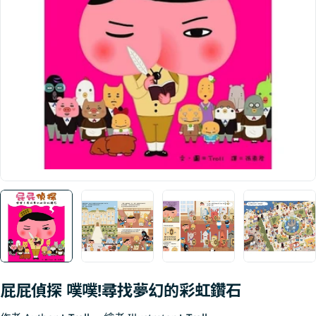
Open media 0 in modal
屁屁偵探 噗噗!尋找夢幻的彩虹鑽石