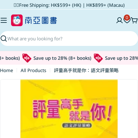
Skip
✌🏼Free Shipping: HK$599+ (HK) | HK$899+ (Macau)
to
0
content
C
Search
+ books)
Save up to 28% (8+ books)
Save up to 28% 
Home
All Products
評量高手就是你：語文評量策略
Skip
to
product
information