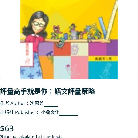
Open media 0 in modal
評量高手就是你：語文評量策略
作者 Author：
沈惠芳
出版社 Publisher：
小魯文化
Regular
$63
price
Shipping
calculated at checkout.