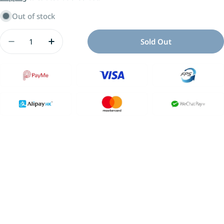
Out of stock
Quantity
Sold Out
Decrease Quantity For 評量高手就是你：語文評
Increase Quantity For 評量高手就