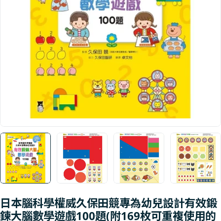
Open media 0 in modal
日本腦科學權威久保田競專為幼兒設計有效鍛
鍊大腦數學遊戲100題(附169枚可重複使用的