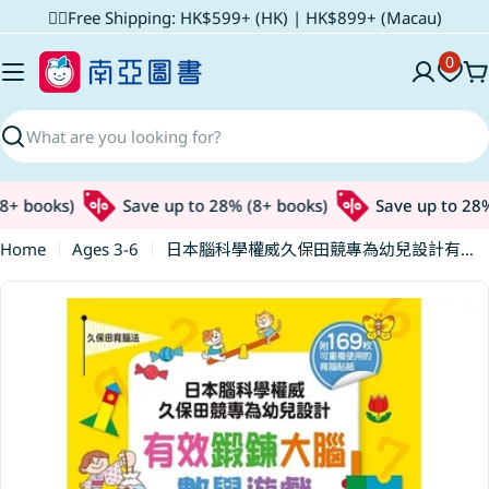
Skip
✌🏼Free Shipping: HK$599+ (HK) | HK$899+ (Macau)
to
0
content
C
Search
+ books)
Save up to 28% (8+ books)
Save up to 28% 
Home
Ages 3-6
日本腦科學權威久保田競專為幼兒設計有效鍛鍊大腦數學遊戲100題(附169枚可重複使用的育腦貼紙)
Skip
to
product
information