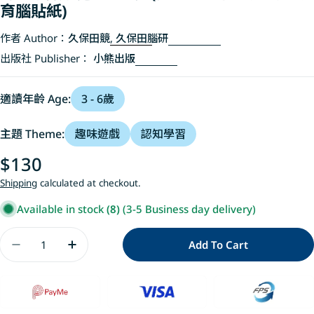
育腦貼紙)
作者 Author：
久保田競
,
久保田腦研
出版社 Publisher：
小熊出版
適讀年齡 Age:
3 - 6歲
主題 Theme:
趣味遊戲
認知學習
Regular
$130
price
Shipping
calculated at checkout.
Available in stock
(8)
(3-5 Business day delivery)
Quantity
Add To Cart
Decrease Quantity For 日本腦科學權威久
Increase Quantity For 日本