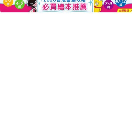
About this Product
Add To Cart
Decrease Quantity For 日
Increase Quantity
★久保田競博士專為幼兒設計有效鍛鍊大腦遊戲第五彈隆重登場！
★透過100道精心設計的題目，培養數感和訓練邏輯，增強記憶
力、觀察力、想像力、抽象思考能力與語言表達能力！
★隨書附「個位數加、減法心算表」，藉由反覆練習心算，刺
激前額葉皮質發展，增加海馬迴體積！
★書末附「+1專欄」，提供父母在生活中培養孩子數感的實踐
方法！
日本腦科學權威久保田競博士又一力作！這次，他以腦科學原
理設計數學遊戲，題目依難易度分為兩個階段，從基礎的數感培
養，到進階的邏輯訓練，搭配「個位數加、減法心算表」，循序提
升孩子的數學與心算能力。
第一階段為「數感培養」，以數數、比較、形狀、計算為主
題，了解數量、分數、加減乘除和0的概念，憑直覺區分事物的長短