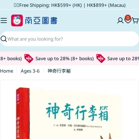
Skip
✌🏼Free Shipping: HK$599+ (HK) | HK$899+ (Macau)
to
0
content
C
Search
+ books)
Save up to 28% (8+ books)
Save up to 28% 
Home
Ages 3-6
神奇行李箱
Skip
to
product
information