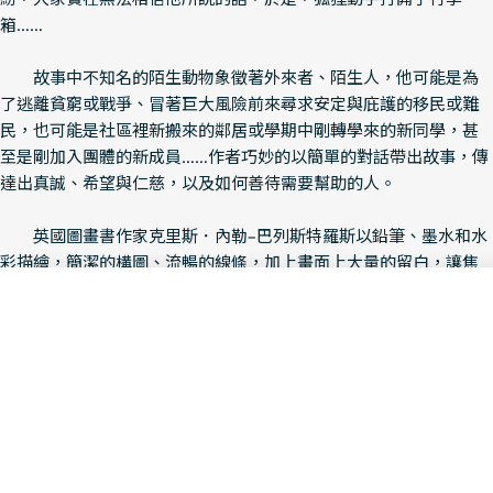
箱……
故事中不知名的陌生動物象徵著外來者、陌生人，他可能是為
了逃離貧窮或戰爭、冒著巨大風險前來尋求安定與庇護的移民或難
民，也可能是社區裡新搬來的鄰居或學期中剛轉學來的新同學，甚
至是剛加入團體的新成員……作者巧妙的以簡單的對話帶出故事，傳
達出真誠、希望與仁慈，以及如何善待需要幫助的人。
英國圖畫書作家克里斯．內勒–巴列斯特羅斯以鉛筆、墨水和水
彩描繪，簡潔的構圖、流暢的線條，加上畫面上大量的留白，讓焦
點集中在四隻動物和行李箱上；他用了紅、橘、黃、綠四種顏色分
Add To Cart
別代表不同的動物，同樣也用這四種顏色的文字來對應他們之間的
Decrease Quantity For 神奇行李箱
Increase Quantity For
對話，讓人一目了然；另以柔和的棕色調呈現陌生動物過去的生活
景象，與現實區隔，就像泛黃的老照片一樣，代表了往日的回憶。
本書特色
▍一個傳達善意與同理心的故事，文字精簡、圖像單純但意義