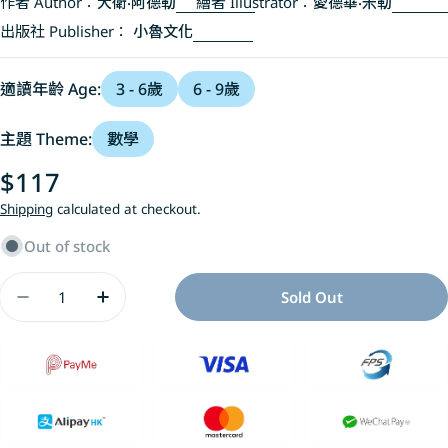
作者 Author：
大衛‧阿德勒
繪者 Illustrator：
愛德華‧米勒
出版社 Publisher：
小魯文化
適讀年齡 Age:
3 - 6歲
6 - 9歲
主題 Theme:
數學
Regular
$117
price
Shipping
calculated at checkout.
Out of stock
Quantity
Sold Out
Decrease Quantity For 四邊形 玩幾何：STEAM
Increase Quantity For 四邊形 玩幾何