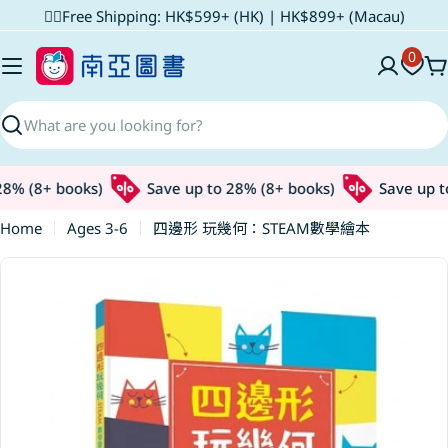
Skip
✌🏼Free Shipping: HK$599+ (HK) | HK$899+ (Macau)
to
0
content
C
Search
8% (8+ books)
Save up to 28% (8+ books)
Save up to
Home
Ages 3-6
四邊形 玩幾何：STEAM數學繪本
Skip
to
product
information