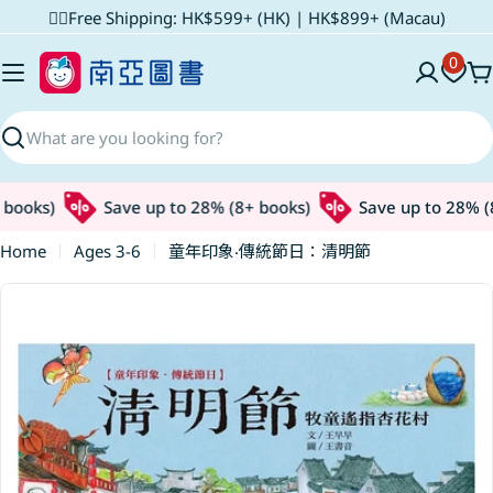
Skip
✌🏼Free Shipping: HK$599+ (HK) | HK$899+ (Macau)
to
0
content
C
Search
books)
Save up to 28% (8+ books)
Save up to 28% (8
Home
Ages 3-6
童年印象‧傳統節日：清明節
Skip
to
product
information