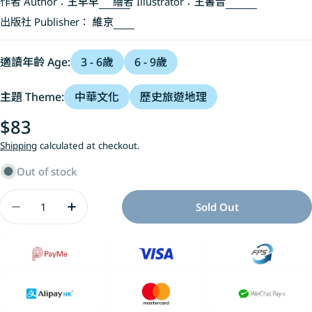
作者 Author：
王早早
繪者 Illustrator：
王書音
出版社 Publisher：
維京
適讀年齡 Age:
3 - 6歲
6 - 9歲
主題 Theme:
中華文化
歷史旅遊地理
Regular
$83
price
Shipping
calculated at checkout.
Out of stock
Quantity
Sold Out
Decrease Quantity For 童年印象‧傳統節日：清明節
Increase Quantity For 童年印象‧傳統