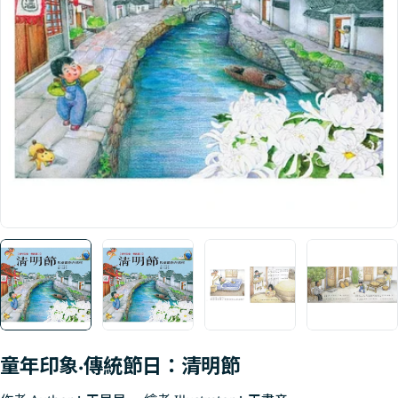
Open media 0 in modal
童年印象‧傳統節日：清明節