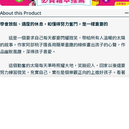
About this Product
學會放鬆、適度的休息，和懂得努力奮鬥，是一樣重要的
這是一個要求自己每天都要閃耀微笑，帶給所有人溫暖的太陽
的故事。作家阿部桃子擅長用簡單童趣的線條畫出孩子的心聲，作
品幽默風趣，深得孩子喜愛。
這個勤奮的太陽每天準時照耀大地，笑臉迎人，回家以後還要
努力練習微笑，充實自己，實在是個樂觀正向的上進好孩子。看著
圖畫裡的太陽拿著鏡子，擺出各種角度，練習微笑，書架上還擺滿
了各式「如何微笑」、「如何追求完美」的勵志書，不禁令人莞爾
Add To Cart
Decrease Quantity For 我是太
Increase Quantity F
一笑。因為這些很正向的教育方式，太陽就像我們所有的孩子一
樣，一心一意追求完美無缺，不想讓任何人失望。但是，沒有人可
以時時刻刻微笑，也沒有人可以完美。即使是太陽，也有疲累、寂
寞的時候。
有一天，太陽累了，心情很沮喪，他覺得從來沒有人看他一