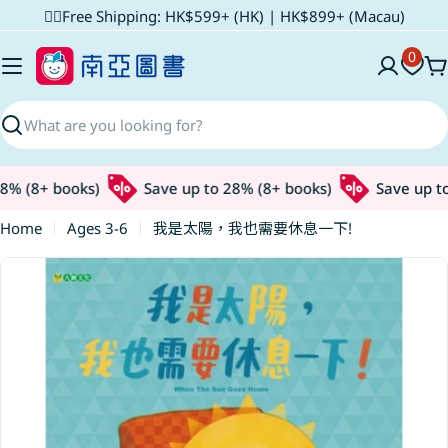
Skip
✌🏼Free Shipping: HK$599+ (HK) | HK$899+ (Macau)
to
0
content
C
Search
% (8+ books)
Save up to 28% (8+ books)
Save up to 
Home
Ages 3-6
我是太陽，我也需要休息一下!
Skip
to
product
information