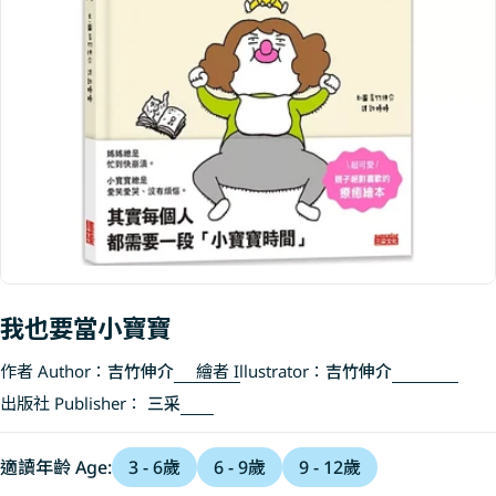
Open media 0 in modal
我也要當小寶寶
作者 Author：
吉竹伸介
繪者 Illustrator：
吉竹伸介
出版社 Publisher：
三采
適讀年齡 Age:
3 - 6歲
6 - 9歲
9 - 12歲