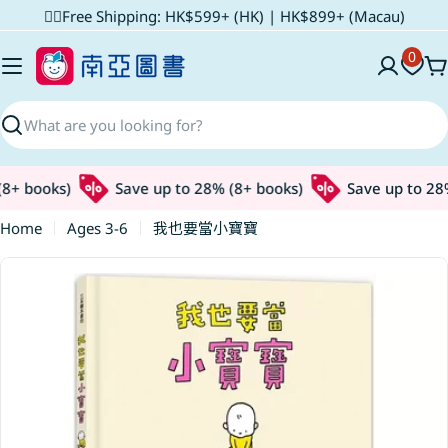
Skip
✌🏼Free Shipping: HK$599+ (HK) | HK$899+ (Macau)
to
0
content
C
Search
8+ books)
Save up to 28% (8+ books)
Save up to 28%
Home
Ages 3-6
我也要當小寶寶
Skip
to
product
information