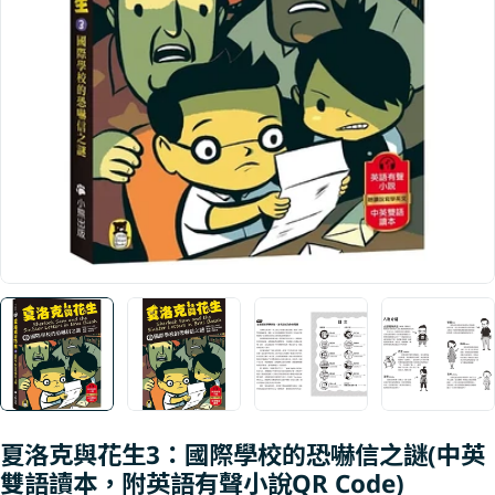
Open media 0 in modal
夏洛克與花生3：國際學校的恐嚇信之謎(中英
雙語讀本，附英語有聲小說QR Code)