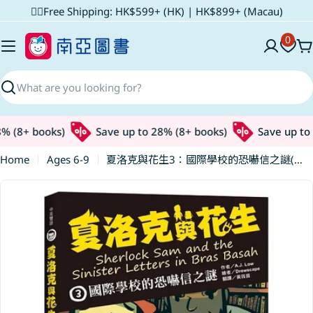
Skip
✌🏼Free Shipping: HK$599+ (HK) | HK$899+ (Macau)
to
0
content
C
Search
(8+ books)
Save up to 28% (8+ books)
Save up to 2
Home
Ages 6-9
夏洛克與花生3：國際學校的恐嚇信之謎(中英雙語讀本，附英語有聲小說QR Code)
Skip
to
product
information