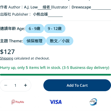
作者 Author：
A.J. Low
繪者 Illustrator：
Drewscape
出版社 Publisher：
小熊出版
適讀年齡 Age:
6 - 9歲
9 - 12歲
主題 Theme:
偵探推理
散文／小說
Regular
$127
price
Shipping
calculated at checkout.
Hurry up, only
5
items left in stock. (3-5 Business day delivery)
Quantity
Add To Cart
Decrease Quantity For 夏洛克與花生3：國
Increase Quantity For 夏洛克