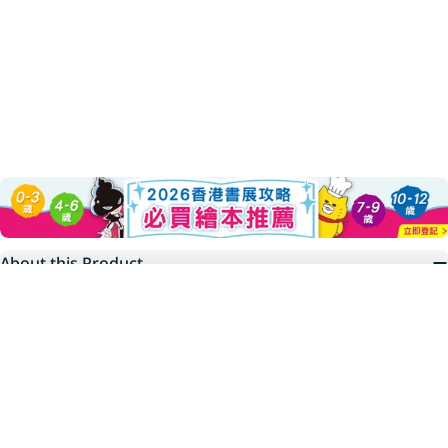
About this Product
Add To Cart
★新加坡國際學校圖書館紅點圖書大賞續作★
Decrease Quantity For 夏洛
Increase Quantity 
★全系列屢獲新加坡讀者票選好書獎★
★全球售出中、美、韓等八國版權★
【精采推理】＋【幽默對白】＋【中英雙語讀本】＋【英語有聲小
說】
肩負重任的貪吃偵探 × 備受關注的機器助手
跟著夏洛克與花生追查恐嚇信，聽．讀．說．寫學英文，