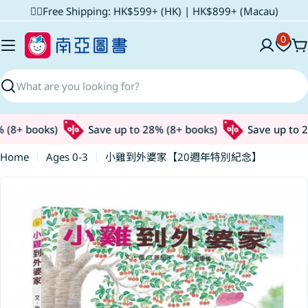
Skip
✌🏼Free Shipping: HK$599+ (HK) | HK$899+ (Macau)
to
0
content
C
Search
(8+ books)
Save up to 28% (8+ books)
Save up to 2
Home
Ages 0-3
小雞到外婆家【20週年特別紀念】
Skip
to
product
information