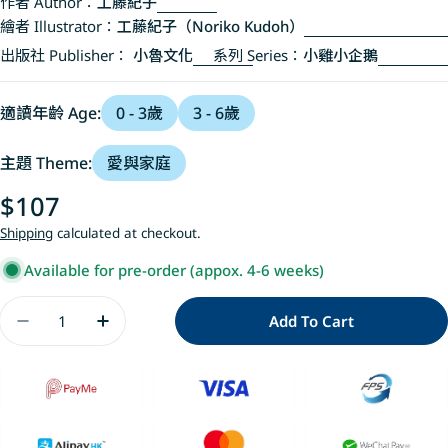
作者 Author：
工藤紀子
繪者 Illustrator：
工藤紀子（Noriko Kudoh）
出版社 Publisher：
小魯文化
系列 Series：
小雞小企鵝
適讀年齡 Age:
0 - 3歲
3 - 6歲
主題 Theme:
愛與家庭
Regular
$107
price
Shipping
calculated at checkout.
Available for pre-order (appox. 4-6 weeks)
Quantity
Add To Cart
Decrease Quantity For 小雞到外婆家【20週年特
Increase Quantity For 小雞到外婆家