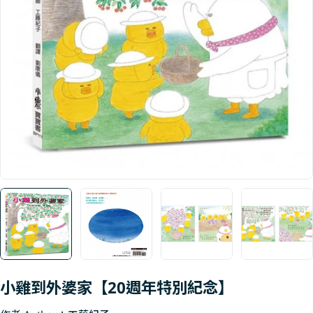
Open media 0 in modal
小雞到外婆家【20週年特別紀念】