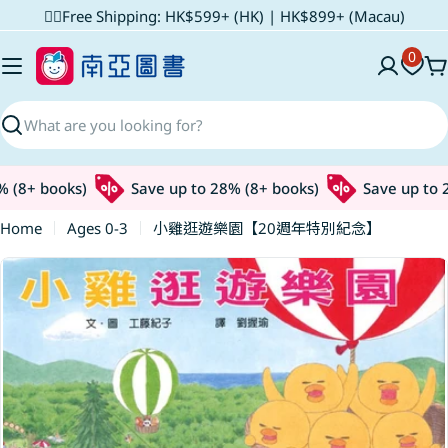
Skip
✌🏼Free Shipping: HK$599+ (HK) | HK$899+ (Macau)
to
0
content
C
Search
 (8+ books)
Save up to 28% (8+ books)
Save up to 2
Home
Ages 0-3
小雞逛遊樂園【20週年特別紀念】
Skip
to
product
information