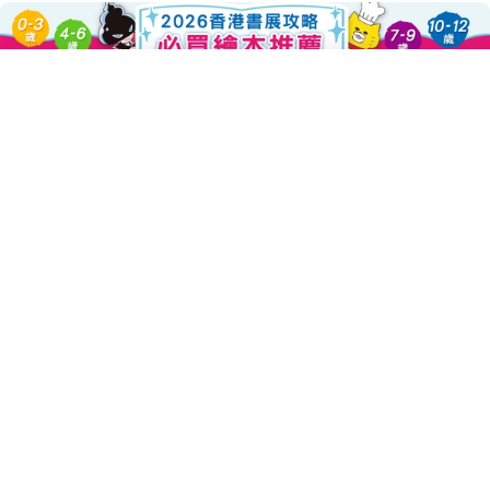
Add To Cart
About this Product
Decrease Quantity For 小雞逛遊
Increase Quantity Fo
這次小雞一家要去逛遊樂園，園裡有迷宮、咖啡杯、天女散花……
好多有趣的遊樂設施喔！
一本適合全家共讀，
讓孩子體驗快樂出遊的幸福繪本！
小雞一家出發去森林遊樂園，那裡有迷宮、咖啡杯、天女散花??好
多好玩的遊樂設施，小雞玩得好滿足！肚子餓了還有雞媽媽的愛心
三明治，吃完後精神百倍，又可以再玩一輪啦！
作者工藤紀子繼《小雞逛超市》之後，又以「親子出遊」為主題，
創作了《小雞逛遊樂園》，豐富多彩的畫風，勾勒出小動物們玩耍
時的快樂表情，從第一頁開始就能感受到歡樂的氣氛，非常適合親
子去遊樂園前，或是回憶出遊趣事時共讀的一本寶寶書。
書後附有學習單，除了玩耍之外，爸媽也可以和孩子一起想想，在