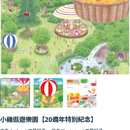
Open media 0 in modal
小雞逛遊樂園【20週年特別紀念】