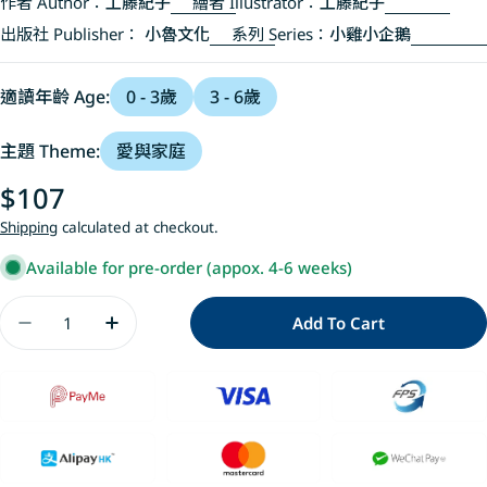
作者 Author：
工藤紀子
繪者 Illustrator：
工藤紀子
出版社 Publisher：
小魯文化
系列 Series：
小雞小企鵝
適讀年齡 Age:
0 - 3歲
3 - 6歲
主題 Theme:
愛與家庭
Regular
$107
price
Shipping
calculated at checkout.
Available for pre-order (appox. 4-6 weeks)
Quantity
Add To Cart
Decrease Quantity For 小雞逛遊樂園【20週年特
Increase Quantity For 小雞逛遊樂園