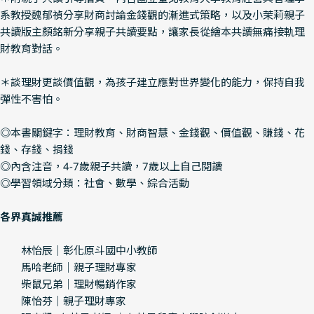
系教授魏郁禎分享財商討論金錢觀的漸進式策略，以及小茉莉親子
共讀版主顏銘新分享親子共讀要點，讓家長從繪本共讀無痛接軌理
財教育對話。
＊談理財更談價值觀，為孩子建立應對世界變化的能力，保持自我
彈性不害怕。
◎本書關鍵字：理財教育、財商智慧、金錢觀、價值觀、賺錢、花
錢、存錢、捐錢
◎內含注音，4-7歲親子共讀，7歲以上自己閱讀
◎學習領域分類：社會、數學、綜合活動
各界真誠推薦
林怡辰｜彰化原斗國中小教師
馬哈老師｜親子理財專家
柴鼠兄弟｜理財暢銷作家
陳怡芬｜親子理財專家