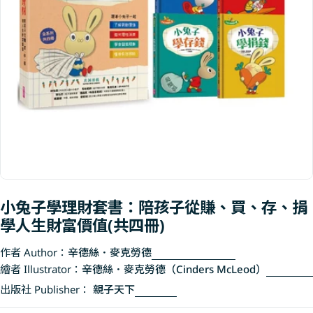
Open media 0 in modal
小兔子學理財套書：陪孩子從賺、買、存、捐
學人生財富價值(共四冊)
作者 Author：
辛德絲．麥克勞德
繪者 Illustrator：
辛德絲．麥克勞德（Cinders McLeod）
出版社 Publisher：
親子天下