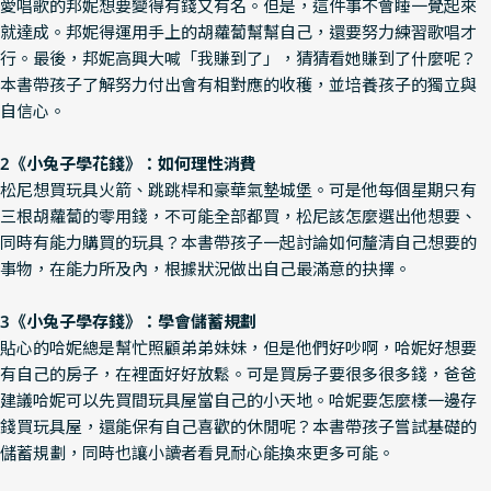
愛唱歌的邦妮想要變得有錢又有名。但是，這件事不會睡一覺起來
就達成。邦妮得運用手上的胡蘿蔔幫幫自己，還要努力練習歌唱才
行。最後，邦妮高興大喊「我賺到了」，猜猜看她賺到了什麼呢？
本書帶孩子了解努力付出會有相對應的收穫，並培養孩子的獨立與
自信心。
2《小兔子學花錢》：如何理性消費
松尼想買玩具火箭、跳跳桿和豪華氣墊城堡。可是他每個星期只有
三根胡蘿蔔的零用錢，不可能全部都買，松尼該怎麼選出他想要、
同時有能力購買的玩具？本書帶孩子一起討論如何釐清自己想要的
事物，在能力所及內，根據狀況做出自己最滿意的抉擇。
3《小兔子學存錢》：學會儲蓄規劃
貼心的哈妮總是幫忙照顧弟弟妹妹，但是他們好吵啊，哈妮好想要
有自己的房子，在裡面好好放鬆。可是買房子要很多很多錢，爸爸
建議哈妮可以先買間玩具屋當自己的小天地。哈妮要怎麼樣一邊存
錢買玩具屋，還能保有自己喜歡的休閒呢？本書帶孩子嘗試基礎的
儲蓄規劃，同時也讓小讀者看見耐心能換來更多可能。