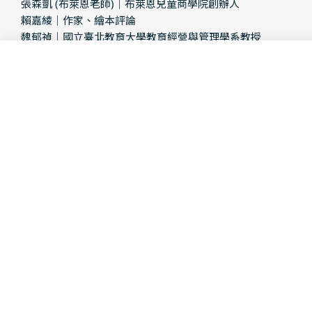
張森凱 (布萊恩老師)｜布萊恩兒童商學院創辦人
賴嘉綾｜作家、繪本評論
魏郁禎｜國立臺北教育大學教育經營與管理學系教授
(依照姓氏筆畫順序排列)
Sold Out
Decrease Quanti
Increase Q
各界好評
「財商教育重要的是透過日常中與孩子的互動潛移默化。此套繪本
裡兔子們面臨的金錢困擾正是孩子們生活裡經常遇到的，這些就是
下次當孩子吵著想買東西、對不足產生抱怨時，陪伴者可以和孩子
一起反思的記憶點。故事使用胡蘿蔔做為替代金錢的象徵，孩子一
開始可能不懂為什麼胡蘿蔔在兔子國裡是金錢，也很有可能本來並
不理解金錢的用途。當孩子開始問胡蘿蔔的概念，就是他們學習財
商的開始。這時候可以先討論胡蘿蔔在書中能用來做些什麼、要怎
麼累積胡蘿蔔，最後再回來比擬真實世界的金錢。這套繪本令人感
動的一點，便是將助人作為一個單獨的主題，缺了這一本，財商概
念就不完整了。助人價值觀的培養對孩子會是很大的心靈資產，而
且良性的效用最終會因為提升環境，反饋到自己身上。」──魏郁
禎｜國立臺北教育大學教育經營與管理學系教授