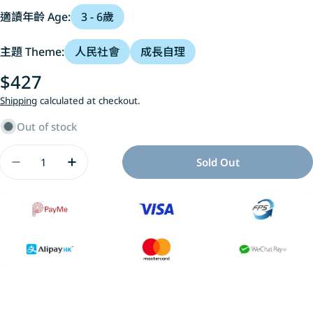
適讀年齡 Age:
3 - 6歲
主題 Theme:
人民社會
成長自理
Regular
$427
price
Shipping
calculated at checkout.
Out of stock
Quantity
Sold Out
Decrease Quantity For 小兔子學理財套書
Increase Quantity For 小兔子