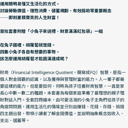
運用簡明易懂又生活化的方式，
討論勞動價值、理性消費、儲蓄規劃、有效捐助等重要概念
──即刻累積寶貝的人生財富！
首批套書附贈「小兔子來送禮．財意滿滿紅包袋」一組
在兔子國裡，胡蘿蔔就是錢。
四隻小兔子各自有想要的事物，
該怎麼運用胡蘿蔔才能圓滿達成呢？
財商（Financial Intelligence Quotient，簡寫成FQ）智慧，是指一
個人對金錢觀的認識，以及獲得與管理財富的能力。人一輩子都需
要這樣的能力，但是要如何、何時為孩子培養財商智慧，一直是家
長心中數一數二的難題。本套書為每個家庭準備了最理想的親子理
財對話入門。全套四冊繪本，由可愛活潑的小兔子主角們從孩子的
角度問問題，運用生活化的情境並分別由賺錢、花錢、存錢、捐錢
四主題出發，帶領小讀者了解金錢價值，並說明抽象概念如收入、
支出、儲蓄等。