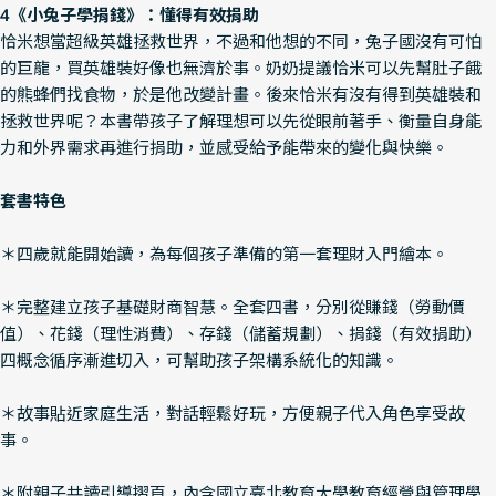
4《小兔子學捐錢》：懂得有效捐助
恰米想當超級英雄拯救世界，不過和他想的不同，兔子國沒有可怕
的巨龍，買英雄裝好像也無濟於事。奶奶提議恰米可以先幫肚子餓
的熊蜂們找食物，於是他改變計畫。後來恰米有沒有得到英雄裝和
拯救世界呢？本書帶孩子了解理想可以先從眼前著手、衡量自身能
力和外界需求再進行捐助，並感受給予能帶來的變化與快樂。
套書特色
＊四歲就能開始讀，為每個孩子準備的第一套理財入門繪本。
＊完整建立孩子基礎財商智慧。全套四書，分別從賺錢（勞動價
值）、花錢（理性消費）、存錢（儲蓄規劃）、捐錢（有效捐助）
四概念循序漸進切入，可幫助孩子架構系統化的知識。
＊故事貼近家庭生活，對話輕鬆好玩，方便親子代入角色享受故
事。
＊附親子共讀引導摺頁，內含國立臺北教育大學教育經營與管理學