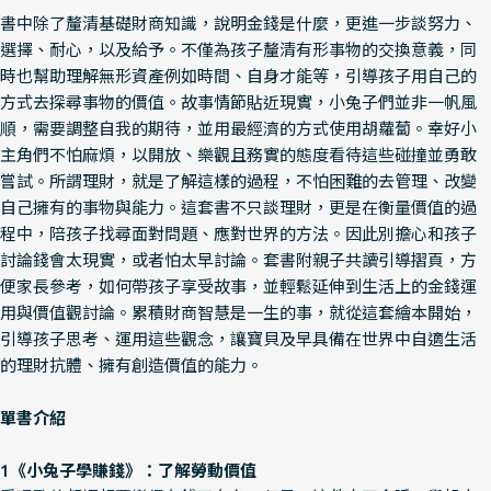
書中除了釐清基礎財商知識，說明金錢是什麼，更進一步談努力、
選擇、耐心，以及給予。不僅為孩子釐清有形事物的交換意義，同
時也幫助理解無形資產例如時間、自身才能等，引導孩子用自己的
方式去探尋事物的價值。故事情節貼近現實，小兔子們並非一帆風
順，需要調整自我的期待，並用最經濟的方式使用胡蘿蔔。幸好小
主角們不怕麻煩，以開放、樂觀且務實的態度看待這些碰撞並勇敢
嘗試。所謂理財，就是了解這樣的過程，不怕困難的去管理、改變
自己擁有的事物與能力。這套書不只談理財，更是在衡量價值的過
程中，陪孩子找尋面對問題、應對世界的方法。因此別擔心和孩子
討論錢會太現實，或者怕太早討論。套書附親子共讀引導摺頁，方
便家長參考，如何帶孩子享受故事，並輕鬆延伸到生活上的金錢運
用與價值觀討論。累積財商智慧是一生的事，就從這套繪本開始，
引導孩子思考、運用這些觀念，讓寶貝及早具備在世界中自適生活
的理財抗體、擁有創造價值的能力。
單書介紹
1《小兔子學賺錢》：了解勞動價值