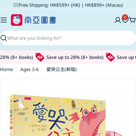
Skip
✌🏼Free Shipping: HK$599+ (HK) | HK$899+ (Macau)
to
0
content
C
Search
8% (8+ books)
Save up to 28% (8+ books)
Save up t
Home
Ages 3-6
愛哭公主(新版)
Skip
to
product
information