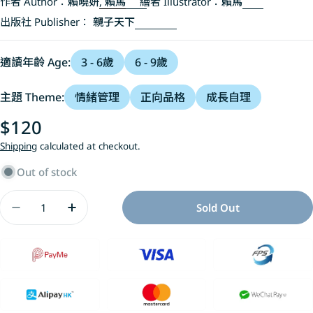
作者 Author：
賴曉妍
,
賴馬
繪者 Illustrator：
賴馬
出版社 Publisher：
親子天下
適讀年齡 Age:
3 - 6歲
6 - 9歲
主題 Theme:
情緒管理
正向品格
成長自理
Regular
$120
price
Shipping
calculated at checkout.
Out of stock
Quantity
Sold Out
Decrease Quantity For 愛哭公主(新版)
Increase Quantity For 愛哭公主(新版)