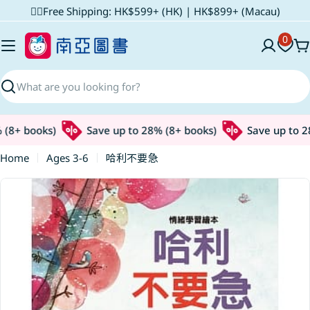
Skip
✌🏼Free Shipping: HK$599+ (HK) | HK$899+ (Macau)
to
0
content
C
Search
(8+ books)
Save up to 28% (8+ books)
Save up to 28
Home
Ages 3-6
哈利不要急
Skip
to
product
information