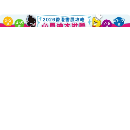
Add To Cart
About this Product
Decrease Quantity For 哈利不要急
Increase Quantity For 哈
小兔子哈利個性非常急躁，總是坐不住，而且去到哪裡都很匆忙，
就算把人撞倒了，他也一點都不在意。一天，哈利騎滑板車貪快，
不小心摔進湖裡，被小烏龜湯姆救上岸後發現受了傷，便借住湯姆
家療養。
新朋友湯姆從不趕時間，凡事慢慢來的步調讓哈利很不習慣。但
是，哪兒也去不了的哈利，跟著湯姆一起「慢活」後，開始對生活
有了一些新的想法......孩子精力充沛，能量源源不絕，在自我控制還
沒成熟的階段，個性容易急躁不耐煩，但是個性越急越容易粗心，
反而需要花更多時間去完成交代的工作。本書引導孩子了解，多給
自己一點時間，把事情做對、做好，才有更多的時間去探索新奇有
趣的世界。