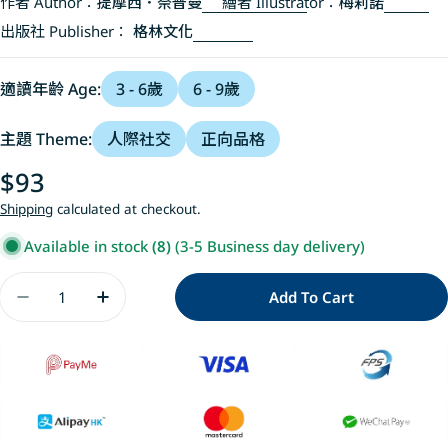
作者 Author：
提摩西．奈普曼
繪者 Illustrator：
梅莉諾
出版社 Publisher：
格林文化
適讀年齡 Age:
3 - 6歲
6 - 9歲
主題 Theme:
人際社交
正向品格
Regular
$93
price
Shipping
calculated at checkout.
Available in stock
(8)
(3-5 Business day delivery)
Quantity
Add To Cart
Decrease Quantity For 哈利不要急
Increase Quantity For 哈利不要急