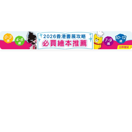
About this Product
Add To Cart
Decrease Quantity For 漢字是畫出來
Increase Quantity For
送給孩子的第一本漢字啟蒙書！
?每個漢字都有小時候，它們是一幅幅形象生動的圖畫?
文字，是人與人與溝通的符號；
認字，是人人都需必備的技能。
對於初學者而言，漢字抽象難懂。
本書收錄近百個漢字，每個漢字對比古文、今文與英文，
同時使用簡單易懂的方式說明文字意涵，並列出最正確的漢字
源流。
運用具美感的圖畫加深學習印象，並與生活產生連結。