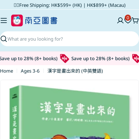
Skip
✌🏼Free Shipping: HK$599+ (HK) | HK$899+ (Macau)
to
0
content
C
Search
ve up to 28% (8+ books)
Save up to 28% (8+ books)
Home
Ages 3-6
漢字是畫出來的 (中英雙語)
Skip
to
product
information