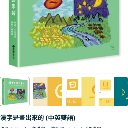
Open media 0 in modal
漢字是畫出來的 (中英雙語)