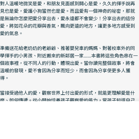
對人溫暖地微笑是愛，和朋友見面感到開心是愛，久久的揮手說再
見也是愛，愛護小狗當然也是愛。而且愛有一個神奇的祕密，那就
是無論你怎麼把愛分享出去，愛永遠都不會變少！分享出去的這份
愛，將如花朵的花瓣與香氣，飄向更遠的地方，讓更多地方感受到
愛的氣息。
準備送花給老奶奶的老爺爺、推著嬰兒車的媽媽、對著校車外的同
學揮手的小男孩、附近搬來的新鄰居一家……本書將這些角色串在一
個故事裡，從不同人的行動，體現出愛。當你讀完整個故事，將會
溫暖的發現，愛不會因為分享而短少，而會因為分享使更多人獲
得。
當接受過他人的愛，觀察世界上付出愛的形式，就能更理解愛是什
麼、如何傳遞。從小開始培養孩子觀察愛的能力，當孩子知道自己
是被愛的，也會更滿足且願意把這份愛「轉送」出去。如此，就能
Add To Cart
讓世界更美。
Decrease Quantity For 即
Increase Quantity
尤其在艱困的時刻，更要能夠看見愛，明白你我都有能力透過付出
自己的愛，重新啟動一個無限的正向愛循環。所以，不吝嗇地分享