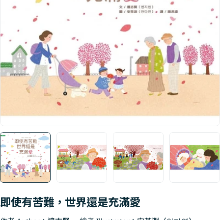
Open media 0 in modal
即使有苦難，世界還是充滿愛