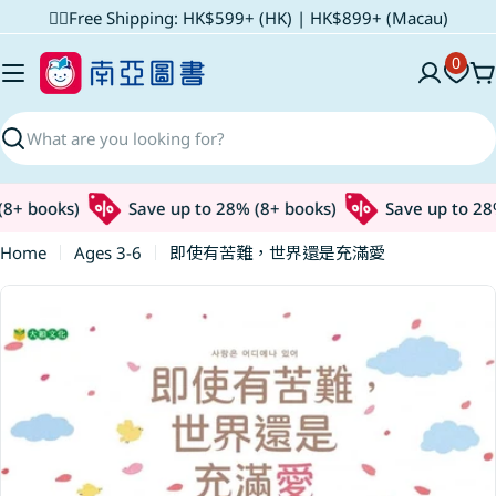
Skip
✌🏼Free Shipping: HK$599+ (HK) | HK$899+ (Macau)
to
0
content
C
Search
8+ books)
Save up to 28% (8+ books)
Save up to 28%
Home
Ages 3-6
即使有苦難，世界還是充滿愛
Skip
to
product
information