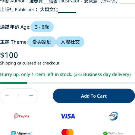
作者 Author：
邊志賢
繪者 Illustrator：
安茶淵（안다연）
出版社 Publisher：
大穎文化
適讀年齡 Age:
3 - 6歲
主題 Theme:
愛與家庭
人際社交
Regular
$100
price
Shipping
calculated at checkout.
Hurry up, only
1
item left in stock. (3-5 Business day delivery)
Quantity
Add To Cart
Decrease Quantity For 即使有苦難，世界還是充滿
Increase Quantity For 即使有苦難，