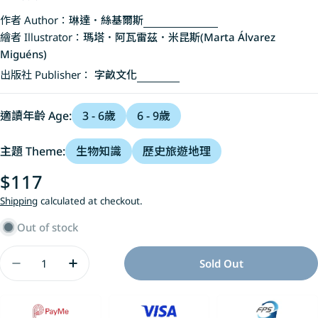
作者 Author：
琳達．絲基爾斯
繪者 Illustrator：
瑪塔．阿瓦雷茲．米昆斯(Marta Álvarez
Miguéns)
出版社 Publisher：
字畝文化
適讀年齡 Age:
3 - 6歲
6 - 9歲
主題 Theme:
生物知識
歷史旅遊地理
Regular
$117
price
Shipping
calculated at checkout.
Out of stock
Quantity
Sold Out
Decrease Quantity For 恐龍女孩：第一位古
Increase Quantity For 恐龍女