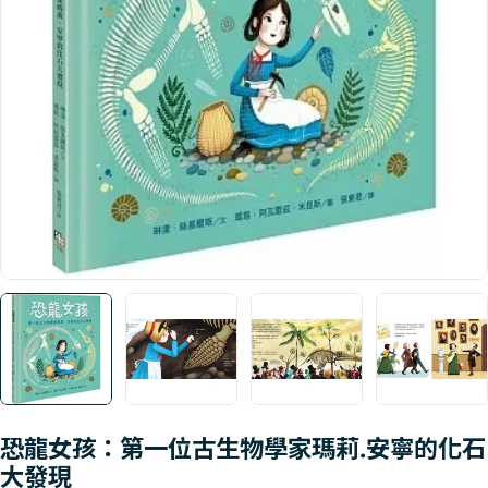
Open media 0 in modal
恐龍女孩：第一位古生物學家瑪莉.安寧的化石
大發現