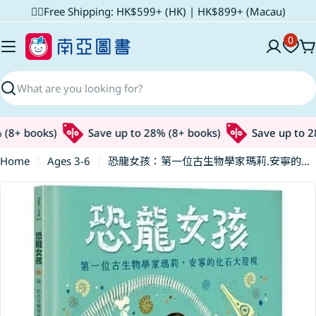
Skip
✌🏼Free Shipping: HK$599+ (HK) | HK$899+ (Macau)
to
0
content
C
Search
8+ books)
Save up to 28% (8+ books)
Save up to 28%
Home
Ages 3-6
恐龍女孩：第一位古生物學家瑪莉.安寧的化石大發現
Skip
to
product
information