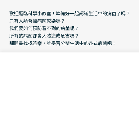
歡迎蒞臨科學小教室！準備好一起認識生活中的病菌了嗎？
只有人類會被病菌感染嗎？
我們要如何預防看不到的病菌呢？
所有的病菌都會人體造成危害嗎？
翻開書找找答案，並學習分辨生活中的各式病菌吧！
本書特色
Add To Cart
Decrease Quantity For 認識小病菌
Increase Quantity For
★病菌知識結合活潑插圖，激發閱讀樂趣
生活中有許多看不見的病菌，總是讓大人和小孩人心惶惶，深
怕不小心就會與病菌無形接觸，影響身體健康。本書將病菌們在顯
微鏡底下的樣貌以圖像化呈現，插圖活潑生動。搭配關於病菌的小
知識，內容包含: 介紹生活中常見病菌的種類、食物和病菌的關係、
大自然裡看不見的細菌、人體的好菌和壞菌以及如何對抗病菌入侵
我們身體的方法等。讓孩子透過欣賞圖片的方式，輕鬆了解病菌的
大小事！