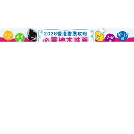
Add To Cart
About this Product
Decrease Quantity For 如果你沒有
Increase Quantity Fo
「好像沒有特別擅長的事情。」
數學不好、運動不好、吃飯的速度也比別人還要慢……
小男孩今天又來跳水了，穿著泳衣一階階走上跳水台，一邊想著這
樣的自己。
抵達跳水台，是正在等著他一起玩跳水的朋友。
大家預備，一、二、三！噗通～～～～～
在這三秒鐘，此時此刻，不論是誰，都能盡興的享受跳水！
一個在學校成績、運動表現都平平，動作也慢吞吞的普通孩子，在
走向跳水台的樓梯中，懊惱的回憶起在學校的過往經驗，自己好像