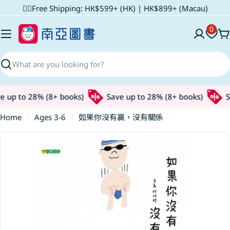
Skip
✌🏼Free Shipping: HK$599+ (HK) | HK$899+ (Macau)
to
0
content
C
Search
 up to 28% (8+ books)
Save up to 28% (8+ books)
Sa
Home
Ages 3-6
如果你沒有贏，沒有關係
Skip
to
product
information