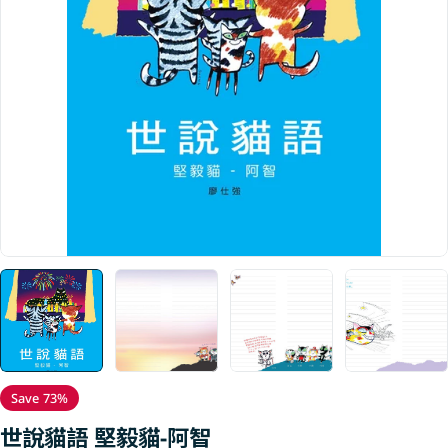
Open media 0 in modal
Save
73%
世說貓語 堅毅貓-阿智