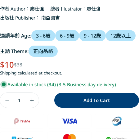
作者 Author：
廖仕強
繪者 Illustrator：
廖仕強
出版社 Publisher：
南亞圖書
適讀年齡 Age:
3 - 6歲
6 - 9歲
9 - 12歲
12歲以上
主題 Theme:
正向品格
Sale
Regular
$10
$38
price
price
Shipping
calculated at checkout.
Available in stock
(34)
(3-5 Business day delivery)
Quantity
Add To Cart
Decrease Quantity For 世說貓語 堅毅貓-阿智
Increase Quantity For 世說貓語 堅毅貓