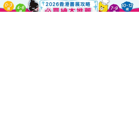
Add To Cart
About this Product
Decrease Quantity For 世說貓語 堅
Increase Quantity For 
<<
世說貓語
>>
畫冊記事薄是香港知名設計師廖仕強先生的得意作
品
，
他也捐出作品
，
加入到我們愛心共讀行動中來
.
***
作者介紹
:
廖仕強
，SKY LIU，
香港知名插畫家
，
多元創意人和專欄作家
.
榮獲
2009
年香港十大設計師
.
"