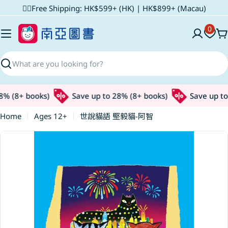
Skip
✌🏼Free Shipping: HK$599+ (HK) | HK$899+ (Macau)
to
0
content
C
Search
% (8+ books)
Save up to 28% (8+ books)
Save up to 
Home
Ages 12+
世說貓語 堅毅貓-阿智
Skip
to
product
information