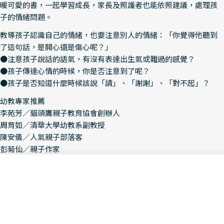
暖可愛的書，一起學習成長，家長及照護者也能依照建議，處理孩
子的情緒問題。
教導孩子認識自己的情緒，也要注意別人的情緒：「你覺得他聽到
了這句話，是開心還是傷心呢？」
●注意孩子說話的語氣，有沒有表達出生氣或難過的感覺？
●孩子傳達心情的時候，你是否注意到了呢？
●孩子是否知道什麼時候該說「請」、「謝謝」、「對不起」？
幼教專家推薦
李苑芳／貓頭鷹親子教育協會創辦人
周育如／清華大學幼教系副教授
陳安儀／人氣親子部落客
彭菊仙／親子作家
「要教導孩子對與錯的道德界限與差異本來就不簡單，不過有了這
Sold Out
Decrease Quantity For 說話
Increase Quantity
本書，幫助可不小。」──"寶貝一起逛街去"部落格
「這本書不但適合在睡前與孩子一起閱讀（當然其他時候也可
以），孩子還能學到謹慎說話的重要性。」──寶寶之夜網站