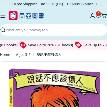
Skip
✌🏼Free Shipping: HK$599+ (HK) | HK$899+ (Macau)
to
0
content
C
Search
8+ books)
Save up to 28% (8+ books)
Save up to 28%
Home
Ages 3-6
說話不應該傷人
Skip
to
product
information