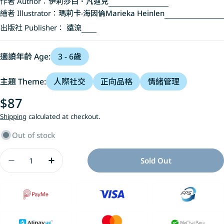
作者 Author：
伊莉莎白．凡迪克
繪者 Illustrator：
瑪莉卡‧海因倫Marieka Heinlen
出版社 Publisher：
遠流
適讀年齡 Age:
3 - 6歲
主題 Theme:
人際社交
正向品格
情緒管理
Regular
$87
price
Shipping
calculated at checkout.
Out of stock
Quantity
Sold Out
Decrease Quantity For 說話不應該傷人
Increase Quantity For 說話不應該傷人