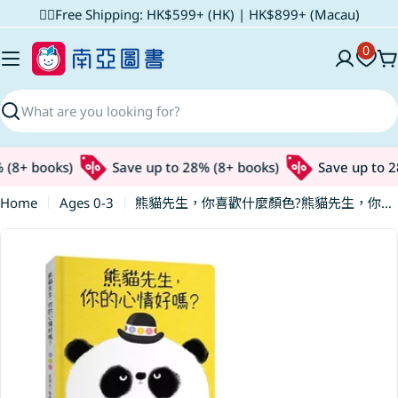
Skip
✌🏼Free Shipping: HK$599+ (HK) | HK$899+ (Macau)
to
0
content
C
Search
(8+ books)
Save up to 28% (8+ books)
Save up to 28
Home
Ages 0-3
熊貓先生，你喜歡什麼顏色?熊貓先生，你的心情好嗎?(紙版書2書組)
Skip
to
product
information