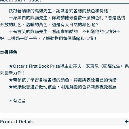
快跟著酷酷的熊貓先生，認識各式各樣的顏色和情緒！
一身黑白的熊貓先生，你猜猜他最喜歡什麼顏色呢？會是熱情
奔放的紅色、溫暖的黃色，還是有大自然的綠色呢？
不苟言笑的熊貓先生，看起來酷酷的，不知道他的心情好不
好……透過一問一答，了解動物們每個情緒和心情！
本書特色
★Oscar’s First Book Prize得主史蒂夫．安東尼〈熊貓先生〉系
列最新力作！
★帶領孩子學習各種各樣的顏色、認識與表達自己的情緒
★硬紙板書適合低幼孩童，明亮鮮艷的色彩刺激視覺發展
＊有注音
Product Details