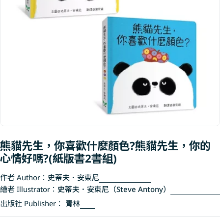
Open media 0 in modal
熊貓先生，你喜歡什麼顏色?熊貓先生，你的
心情好嗎?(紙版書2書組)
作者 Author：
史蒂夫．安東尼
繪者 Illustrator：
史蒂夫．安東尼（Steve Antony）
出版社 Publisher：
青林