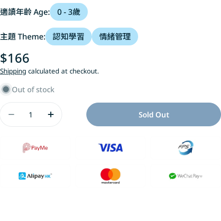
適讀年齡 Age:
0 - 3歲
主題 Theme:
認知學習
情緒管理
Regular
$166
price
Shipping
calculated at checkout.
Out of stock
Quantity
Sold Out
Decrease Quantity For 熊貓先生，你喜歡什
Increase Quantity For 熊貓先