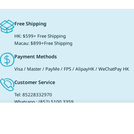
Free Shipping
HK: $599+ Free Shipping
Macau: $899+Free Shipping
Payment Methods
Visa / Master / PayMe / FPS / AlipayHK / WeChatPay HK
Customer Service
Tel: 85228332970
Whatsapp :
(852) 5100 3359
Email: service@sadirect.com.hk
Sold Out
Decrease Quantity 
Increase Quan
Visit Bookshop